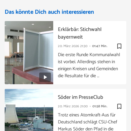
Das könnte Dich auch interessieren
Erklärbär: Stichwahl
bayernweit
bookmark_border
20. März 2026
21:30
01:47 Min.
Die erste Runde Kommunalwahl
ist vorbei. Allerdings stehen in
einigen Kreisen und Gemeinden
die Resultate für die …
Söder im PresseClub
bookmark_border
20. März 2026
21:00
01:58 Min.
Trotz eines Atomkraft-Aus für
Deutschland schlägt CSU-Chef
Markus Söder den Pfad in die