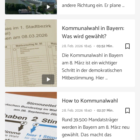
andere Richtung ein. Er plane …
Kommunalwahl in Bayern:
Was wird gewählt?
bookmark_border
28. Feb. 2026
18:45
03:52 Min.
Die Kommunalwahl in Bayern
am 8. März ist ein wichtiger
Schritt in der demokratischen
Mitbestimmung. Hier …
How to Kommunalwahl
bookmark_border
28. Feb. 2026
18:40
02:37 Min.
Rund 39.500 Mandatsträger
werden in Bayern am 8. März neu
gewählt. Das macht das