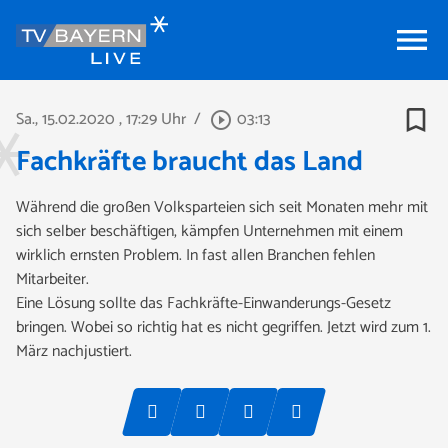
menu
bookmark_border
Sa., 15.02.2020
, 17:29 Uhr
/
03:13
play_circle_outline
Fachkräfte braucht das Land
Während die großen Volksparteien sich seit Monaten mehr mit
sich selber beschäftigen, kämpfen Unternehmen mit einem
wirklich ernsten Problem. In fast allen Branchen fehlen
Mitarbeiter.
Eine Lösung sollte das Fachkräfte-Einwanderungs-Gesetz
bringen. Wobei so richtig hat es nicht gegriffen. Jetzt wird zum 1.
März nachjustiert.