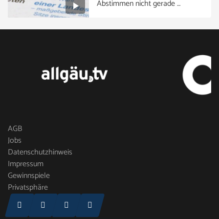
Abstimmen nicht gerade …
AGB
Jobs
Datenschutzhinweis
Impressum
Gewinnspiele
Privatsphäre