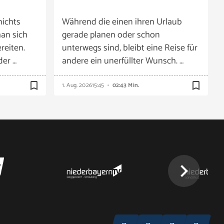
nichts
Während die einen ihren Urlaub
an sich
gerade planen oder schon
reiten.
unterwegs sind, bleibt eine Reise für
der …
andere ein unerfüllter Wunsch. …
bookmark_border
bookmark_border
1. Aug. 2026
15:45
02:43 Min.
chevron_right