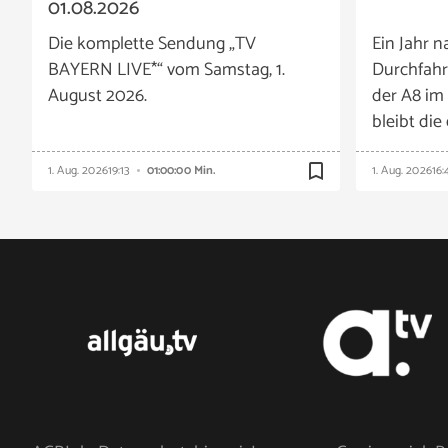
01.08.2026
Die komplette Sendung „TV
Ein Jahr n
BAYERN LIVE*“ vom Samstag, 1.
Durchfahr
August 2026.
der A8 im
bleibt die
bookmark_border
1. Aug. 2026
19:13
01:00:00 Min.
1. Aug. 2026
16: