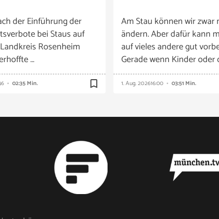
ach der Einführung der
Am Stau können wir zwar 
tsverbote bei Staus auf
ändern. Aber dafür kann m
 Landkreis Rosenheim
auf vieles andere gut vorbe
 erhoffte …
Gerade wenn Kinder oder 
bookmark_border
46
02:35 Min.
1. Aug. 2026
16:00
03:51 Min.