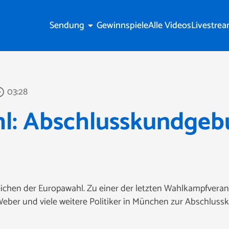
Sendung
Gewinnspiele
Alle Videos
Livestre
arrow_drop_down
03:28
_outline
l: Abschlusskundgeb
eichen der Europawahl. Zu einer der letzten Wahlkampfvera
Weber und viele weitere Politiker in München zur Abschluss