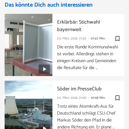
Das könnte Dich auch interessieren
Erklärbär: Stichwahl
bayernweit
bookmark_border
20. März 2026
21:30
01:47 Min.
Die erste Runde Kommunalwahl
ist vorbei. Allerdings stehen in
einigen Kreisen und Gemeinden
die Resultate für die …
Söder im PresseClub
bookmark_border
20. März 2026
21:00
01:58 Min.
Trotz eines Atomkraft-Aus für
Deutschland schlägt CSU-Chef
Markus Söder den Pfad in die
andere Richtung ein. Er plane …