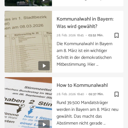
Kommunalwahl in Bayern:
Was wird gewählt?
bookmark_border
28. Feb. 2026
18:45
03:52 Min.
Die Kommunalwahl in Bayern
am 8. März ist ein wichtiger
Schritt in der demokratischen
Mitbestimmung. Hier …
How to Kommunalwahl
bookmark_border
28. Feb. 2026
18:40
02:37 Min.
Rund 39.500 Mandatsträger
werden in Bayern am 8. März neu
gewählt. Das macht das
Abstimmen nicht gerade …