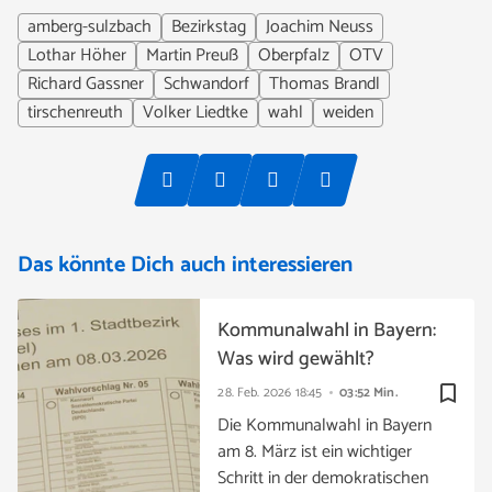
amberg-sulzbach
Bezirkstag
Joachim Neuss
Lothar Höher
Martin Preuß
Oberpfalz
OTV
Richard Gassner
Schwandorf
Thomas Brandl
tirschenreuth
Volker Liedtke
wahl
weiden
Das könnte Dich auch interessieren
Kommunalwahl in Bayern:
Was wird gewählt?
bookmark_border
28. Feb. 2026
18:45
03:52 Min.
Die Kommunalwahl in Bayern
am 8. März ist ein wichtiger
Schritt in der demokratischen