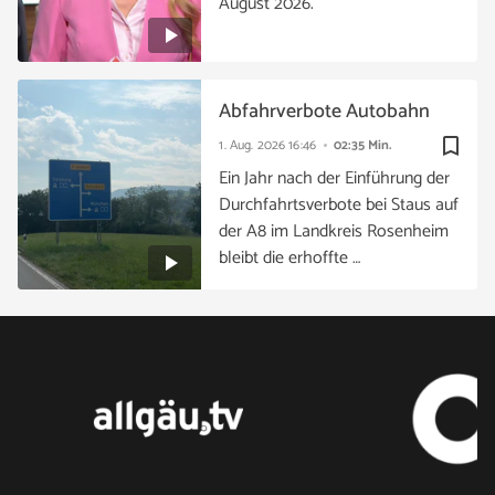
August 2026.
Abfahrverbote Autobahn
bookmark_border
1. Aug. 2026
16:46
02:35 Min.
Ein Jahr nach der Einführung der
Durchfahrtsverbote bei Staus auf
der A8 im Landkreis Rosenheim
bleibt die erhoffte …