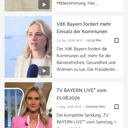
Mitbestimmung. Hier …
VdK Bayern fordert mehr
Einsatz der Kommunen
bookmark_border
24. Jan. 2026
14:15
02:25 Min.
Der VdK Bayern fordert die
Kommunen auf, mehr für die
Barrierefreiheit, Gesundheit und
Wohnen zu tun. Die Präsidentin …
TV BAYERN LIVE* vom
01.08.2026
bookmark_border
1. Aug. 2026
19:13
01:00:00 Min.
Die komplette Sendung „TV
BAYERN LIVE*“ vom Samstag, 1.