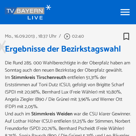
menu
bookmark_border
Mo., 16.09.2013
, 18:37 Uhr
/
02:40
play_circle_outline
Ergebnisse der Bezirkstagswahl
Die Rund 285. 000 Wahlberechtigte in der Oberpfalz haben am
Sonntag auch den neuen Bezirkstag der Oberpfalz gewählt.
Im
Stimmkreis Tirschenreuth
entfielen 51,31% der
Erststimmen auf Toni Dutz (CSU), gefolgt von Brigitte Scharf
(SPD) mit 20,98%, Bernhard Lux (Freie Wähler) mit 10,80%,
Angela Ziegler (B90 / Die Grüne) mit 3,96% und Werner Ott
(FDP) mit 2,05%.
Und auch im
Stimmkreis Weiden
war die CSU klarer Gewinner.
Auf Lothar Höher (CSU) entfielen 51,25% der Stimmen, Norbert
Freundorfer (SPD) 20,76%, Bernhard Pscheidt (Freie Wähler)
8,75%, Sonja Pausch (B90 / Die Grüne) 5,31% und Leo Bäumler