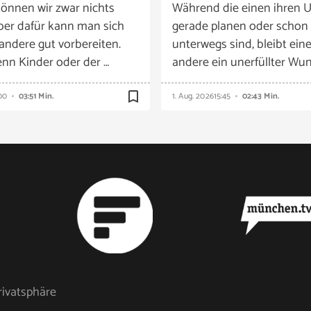
önnen wir zwar nichts
Während die einen ihren U
ber dafür kann man sich
gerade planen oder schon
 andere gut vorbereiten.
unterwegs sind, bleibt eine
nn Kinder oder der …
andere ein unerfüllter Wun
bookmark_border
00
03:51 Min.
1. Aug. 2026
15:45
02:43 Min.
rivatsphäre