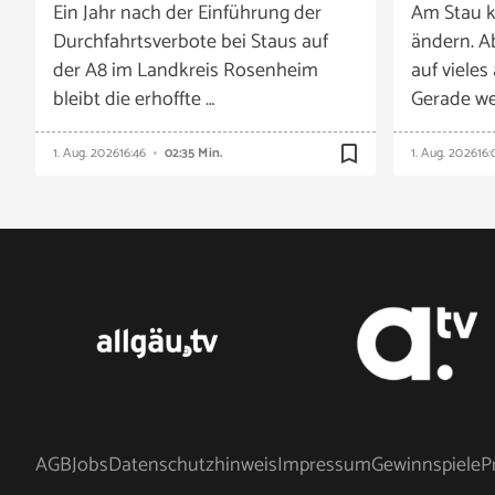
Ein Jahr nach der Einführung der
Am Stau k
Durchfahrtsverbote bei Staus auf
ändern. A
der A8 im Landkreis Rosenheim
auf vieles
bleibt die erhoffte …
Gerade we
bookmark_border
1. Aug. 2026
16:46
02:35 Min.
1. Aug. 2026
16:
AGB
Jobs
Datenschutzhinweis
Impressum
Gewinnspiele
P