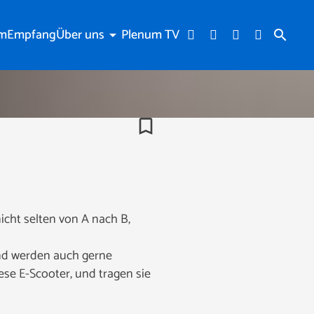
am
Empfang
Über uns
Plenum TV
arrow_drop_down
search
bookmark_border
icht selten von A nach B,
 und werden auch gerne
iese E-Scooter, und tragen sie