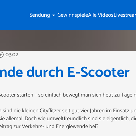
Sendung
Gewinnspiele
Alle Videos
Livestre
arrow_drop_down
03:02
rcle_outline
nde durch E-Scooter
cooter starten – so einfach bewegt man sich heut zu Tage n
 sind die kleinen Cityflitzer seit gut vier Jahren im Einsatz
ie allemal. Doch wie umweltfreundlich sind sie eigentlich, d
Beitrag zur Verkehrs- und Energiewende bei?