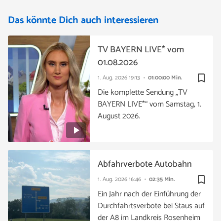
Das könnte Dich auch interessieren
TV BAYERN LIVE* vom
01.08.2026
bookmark_border
1. Aug. 2026
19:13
01:00:00 Min.
Die komplette Sendung „TV
BAYERN LIVE*“ vom Samstag, 1.
August 2026.
Abfahrverbote Autobahn
bookmark_border
1. Aug. 2026
16:46
02:35 Min.
Ein Jahr nach der Einführung der
Durchfahrtsverbote bei Staus auf
der A8 im Landkreis Rosenheim