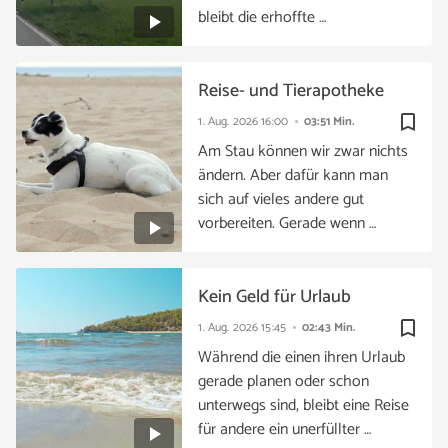
bleibt die erhoffte …
Reise- und Tierapotheke
bookmark_border
1. Aug. 2026
16:00
03:51 Min.
Am Stau können wir zwar nichts
ändern. Aber dafür kann man
sich auf vieles andere gut
vorbereiten. Gerade wenn …
Kein Geld für Urlaub
bookmark_border
1. Aug. 2026
15:45
02:43 Min.
Während die einen ihren Urlaub
gerade planen oder schon
unterwegs sind, bleibt eine Reise
für andere ein unerfüllter …