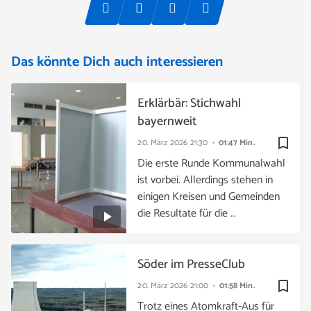
Das könnte Dich auch interessieren
Erklärbär: Stichwahl
bayernweit
bookmark_border
20. März 2026
21:30
01:47 Min.
Die erste Runde Kommunalwahl
ist vorbei. Allerdings stehen in
einigen Kreisen und Gemeinden
die Resultate für die …
Söder im PresseClub
bookmark_border
20. März 2026
21:00
01:58 Min.
Trotz eines Atomkraft-Aus für