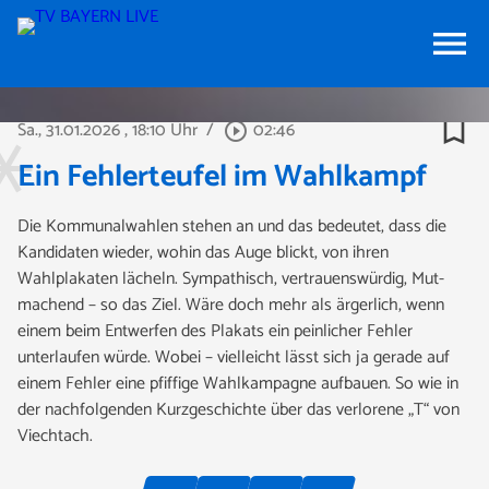
menu
bookmark_border
Sa., 31.01.2026
, 18:10 Uhr
/
02:46
play_circle_outline
Ein Fehlerteufel im Wahlkampf
Die Kommunalwahlen stehen an und das bedeutet, dass die
Kandidaten wieder, wohin das Auge blickt, von ihren
Wahlplakaten lächeln. Sympathisch, vertrauenswürdig, Mut-
machend – so das Ziel. Wäre doch mehr als ärgerlich, wenn
einem beim Entwerfen des Plakats ein peinlicher Fehler
unterlaufen würde. Wobei – vielleicht lässt sich ja gerade auf
einem Fehler eine pfiffige Wahlkampagne aufbauen. So wie in
der nachfolgenden Kurzgeschichte über das verlorene „T“ von
Viechtach.