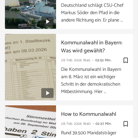
Deutschland schlägt CSU-Chef
Markus Söder den Pfad in die
andere Richtung ein. Er plane …
Kommunalwahl in Bayern:
Was wird gewählt?
bookmark_border
28. Feb. 2026
18:45
03:52 Min.
Die Kommunalwahl in Bayern
am 8. März ist ein wichtiger
Schritt in der demokratischen
Mitbestimmung. Hier …
How to Kommunalwahl
bookmark_border
28. Feb. 2026
18:40
02:37 Min.
Rund 39.500 Mandatsträger