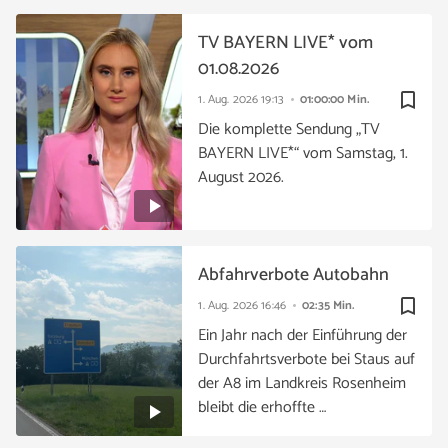
TV BAYERN LIVE* vom
01.08.2026
bookmark_border
1. Aug. 2026
19:13
01:00:00 Min.
Die komplette Sendung „TV
BAYERN LIVE*“ vom Samstag, 1.
August 2026.
Abfahrverbote Autobahn
bookmark_border
1. Aug. 2026
16:46
02:35 Min.
Ein Jahr nach der Einführung der
Durchfahrtsverbote bei Staus auf
der A8 im Landkreis Rosenheim
bleibt die erhoffte …