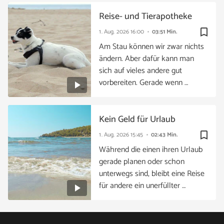
Reise- und Tierapotheke
bookmark_border
1. Aug. 2026
16:00
03:51 Min.
Am Stau können wir zwar nichts
ändern. Aber dafür kann man
sich auf vieles andere gut
vorbereiten. Gerade wenn …
Kein Geld für Urlaub
bookmark_border
1. Aug. 2026
15:45
02:43 Min.
Während die einen ihren Urlaub
gerade planen oder schon
unterwegs sind, bleibt eine Reise
für andere ein unerfüllter …