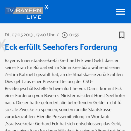
menu
bookmark_border
Di., 07.05.2013
, 17:40 Uhr
/
01:59
play_circle_outline
Eck erfüllt Seehofers Forderung
Bayerns Innenstaatssekretär Gerhard Eck wird Geld, dass er
seiner Frau für Büroarbeit im Stimmkreisbüro während seiner
Zeit im Kabinett gezahlt hat, an die Staatskasse zurückzahlen.
Dies geht aus einer Pressemitteilung der CSU-
Bezirksgeschäftsstelle Schweinfurt hervor. Damit kommt Eck
einer Forderung von Bayerns Ministerpräsident Horst Seefhofer
nach. Dieser hatte gefordert, die betreffenden Gelder nicht für
soziale Zwecke zu spenden, sondern an die Staatskasse
zurückzuzahlen. Hier die Pressemitteilung im Wortlaut:
„Staatssekretär Gerhard Eck hat sich entschlossen, das Geld,
das er seiner Frau für deren Mitarbeit in seinem Stimmkreisbüro