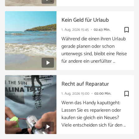
Kein Geld für Urlaub
bookmark_border
1. Aug. 2026
15:45
02:43 Min.
Während die einen ihren Urlaub
gerade planen oder schon
unterwegs sind, bleibt eine Reise
für andere ein unerfüllter …
Recht auf Reparatur
bookmark_border
1. Aug. 2026
15:00
02:00 Min.
Wenn das Handy kaputtgeht:
Lassen Sie es reparieren oder
kaufen sie gleich ein Neues?
Viele entscheiden sich für den …