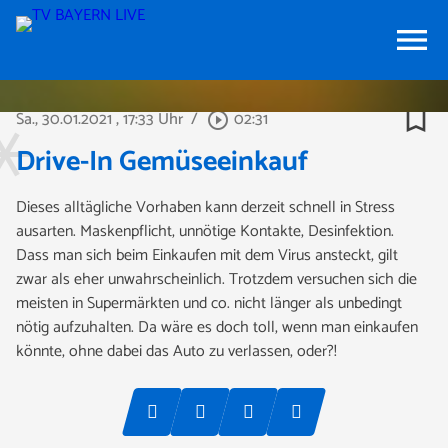
menu
bookmark_border
Sa., 30.01.2021
, 17:33 Uhr
/
02:31
play_circle_outline
Drive-In Gemüseeinkauf
Dieses alltägliche Vorhaben kann derzeit schnell in Stress
ausarten. Maskenpflicht, unnötige Kontakte, Desinfektion.
Dass man sich beim Einkaufen mit dem Virus ansteckt, gilt
zwar als eher unwahrscheinlich. Trotzdem versuchen sich die
meisten in Supermärkten und co. nicht länger als unbedingt
nötig aufzuhalten. Da wäre es doch toll, wenn man einkaufen
könnte, ohne dabei das Auto zu verlassen, oder?!