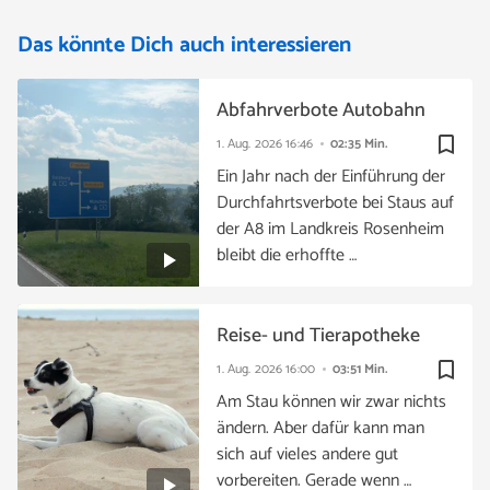
Das könnte Dich auch interessieren
Abfahrverbote Autobahn
bookmark_border
1. Aug. 2026
16:46
02:35 Min.
Ein Jahr nach der Einführung der
Durchfahrtsverbote bei Staus auf
der A8 im Landkreis Rosenheim
bleibt die erhoffte …
Reise- und Tierapotheke
bookmark_border
1. Aug. 2026
16:00
03:51 Min.
Am Stau können wir zwar nichts
ändern. Aber dafür kann man
sich auf vieles andere gut
vorbereiten. Gerade wenn …