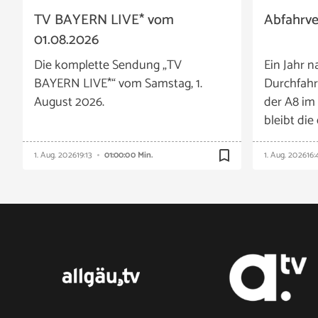
TV BAYERN LIVE* vom
Abfahrv
01.08.2026
Die komplette Sendung „TV
Ein Jahr n
BAYERN LIVE*“ vom Samstag, 1.
Durchfahr
August 2026.
der A8 im
bleibt die
bookmark_border
1. Aug. 2026
19:13
01:00:00 Min.
1. Aug. 2026
16: