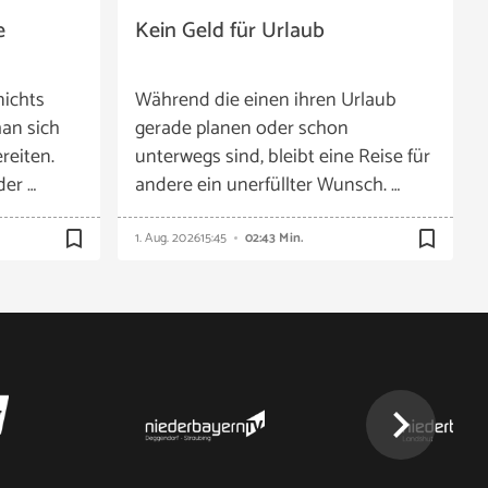
e
Kein Geld für Urlaub
nichts
Während die einen ihren Urlaub
an sich
gerade planen oder schon
reiten.
unterwegs sind, bleibt eine Reise für
der …
andere ein unerfüllter Wunsch. …
bookmark_border
bookmark_border
1. Aug. 2026
15:45
02:43 Min.
chevron_right