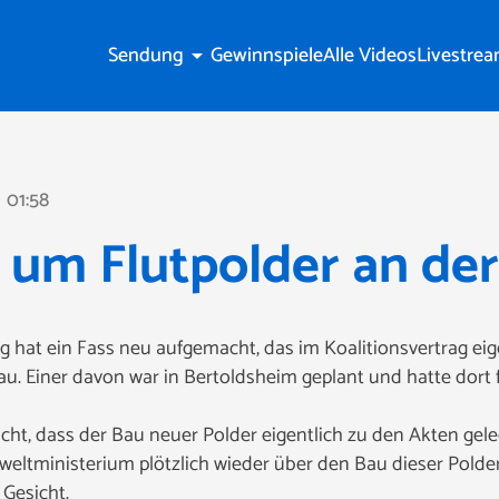
Sendung
Gewinnspiele
Alle Videos
Livestre
arrow_drop_down
01:58
ne
 um Flutpolder an de
g hat ein Fass neu aufgemacht, das im Koalitionsvertrag eige
au. Einer davon war in Bertoldsheim geplant und hatte dort
icht, dass der Bau neuer Polder eigentlich zu den Akten gele
weltministerium plötzlich wieder über den Bau dieser Polder 
 Gesicht.