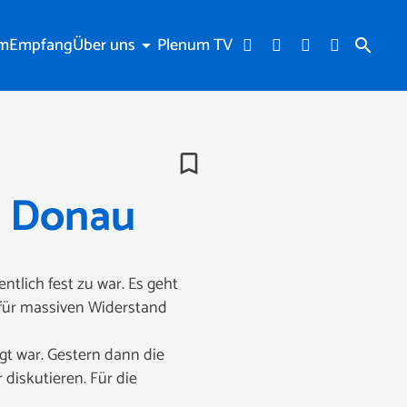
am
Empfang
Über uns
Plenum TV
arrow_drop_down
search
bookmark_border
r Donau
ntlich fest zu war. Es geht
 für massiven Widerstand
gt war. Gestern dann die
diskutieren. Für die