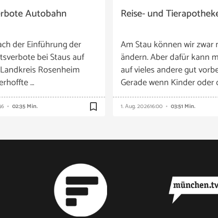
erbote Autobahn
Reise- und Tierapothek
ach der Einführung der
Am Stau können wir zwar 
tsverbote bei Staus auf
ändern. Aber dafür kann m
 Landkreis Rosenheim
auf vieles andere gut vorbe
 erhoffte …
Gerade wenn Kinder oder 
bookmark_border
46
02:35 Min.
1. Aug. 2026
16:00
03:51 Min.