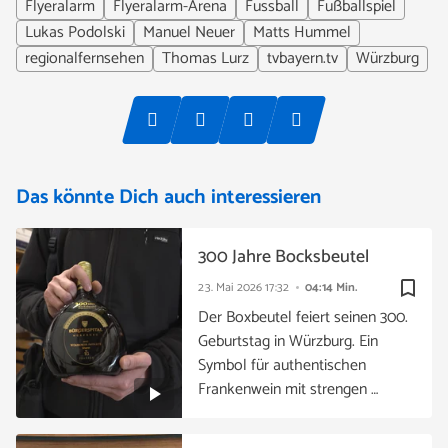
Flyeralarm
Flyeralarm-Arena
Fussball
Fußballspiel
Lukas Podolski
Manuel Neuer
Matts Hummel
regionalfernsehen
Thomas Lurz
tvbayern.tv
Würzburg
Das könnte Dich auch interessieren
300 Jahre Bocksbeutel
bookmark_border
23. Mai 2026
17:32
04:14 Min.
Der Boxbeutel feiert seinen 300.
Geburtstag in Würzburg. Ein
Symbol für authentischen
Frankenwein mit strengen …