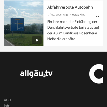
Abfahrverbote Autobahn
bookmark_border
1. Aug. 2026
16:46
02:35 Min.
Ein Jahr nach der Einführung der
Durchfahrtsverbote bei Staus auf
der A8 im Landkreis Rosenheim
bleibt die erhoffte …
AGB
Jobs