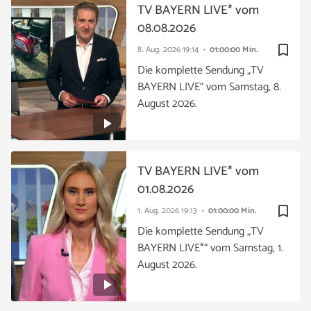
TV BAYERN LIVE* vom
08.08.2026
bookmark_border
8. Aug. 2026
19:14
01:00:00 Min.
Die komplette Sendung „TV
BAYERN LIVE“ vom Samstag, 8.
August 2026.
TV BAYERN LIVE* vom
01.08.2026
bookmark_border
1. Aug. 2026
19:13
01:00:00 Min.
Die komplette Sendung „TV
BAYERN LIVE*“ vom Samstag, 1.
August 2026.