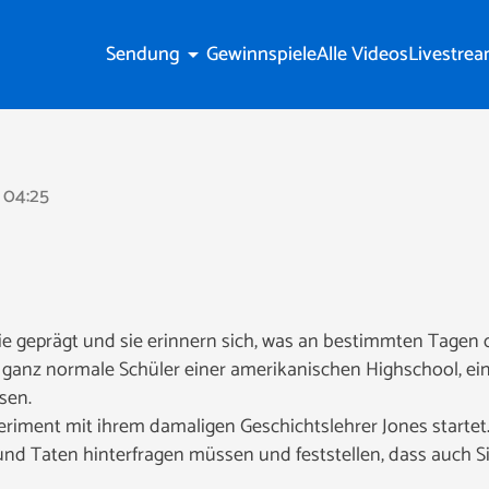
Sendung
Gewinnspiele
Alle Videos
Livestre
arrow_drop_down
04:25
ie geprägt und sie erinnern sich, was an bestimmten Tagen 
 ganz normale Schüler einer amerikanischen Highschool, e
ssen.
eriment mit ihrem damaligen Geschichtslehrer Jones startet. 
nd Taten hinterfragen müssen und feststellen, dass auch S