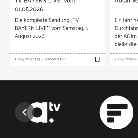
TV BAYERN LIVE* vom
Abfahrv
01.08.2026
Die komplette Sendung „TV
Ein Jahr n
BAYERN LIVE*“ vom Samstag, 1.
Durchfahr
August 2026.
der A8 im
bleibt die
bookmark_border
1. Aug. 2026
19:13
01:00:00 Min.
1. Aug. 2026
16:
chevron_left