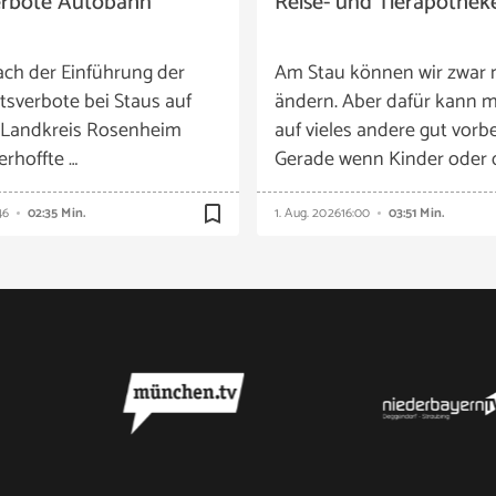
erbote Autobahn
Reise- und Tierapothek
ach der Einführung der
Am Stau können wir zwar 
tsverbote bei Staus auf
ändern. Aber dafür kann m
 Landkreis Rosenheim
auf vieles andere gut vorbe
 erhoffte …
Gerade wenn Kinder oder 
bookmark_border
46
02:35 Min.
1. Aug. 2026
16:00
03:51 Min.