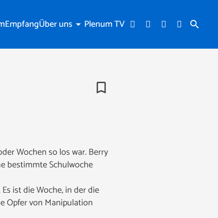
am
Empfang
Über uns
Plenum TV
arrow_drop_down
search
bookmark_border
oder Wochen so los war. Berry
ine bestimmte Schulwoche
Es ist die Woche, in der die
ie Opfer von Manipulation