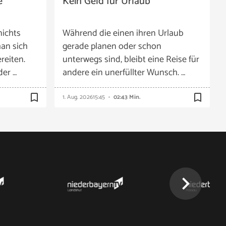
e
Kein Geld für Urlaub
nichts
Während die einen ihren Urlaub
an sich
gerade planen oder schon
reiten.
unterwegs sind, bleibt eine Reise für
der …
andere ein unerfüllter Wunsch. …
bookmark_border
bookmark_border
1. Aug. 2026
15:45
02:43 Min.
chevron_right