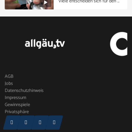
Viele entscheiden sich für den …
AGB
Jobs
Datenschutzhinweis
Impressum
Gewinnspiele
Privatsphäre