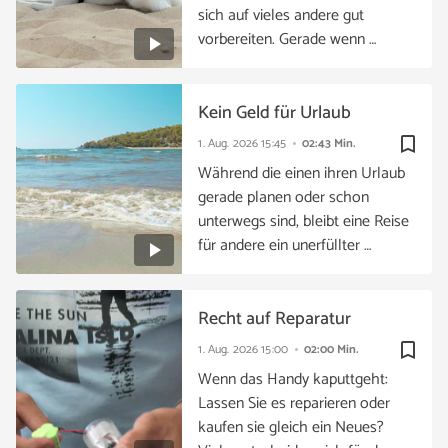
sich auf vieles andere gut
vorbereiten. Gerade wenn …
Kein Geld für Urlaub
bookmark_border
1. Aug. 2026
15:45
02:43 Min.
Während die einen ihren Urlaub
gerade planen oder schon
unterwegs sind, bleibt eine Reise
für andere ein unerfüllter …
Recht auf Reparatur
bookmark_border
1. Aug. 2026
15:00
02:00 Min.
Wenn das Handy kaputtgeht:
Lassen Sie es reparieren oder
kaufen sie gleich ein Neues?