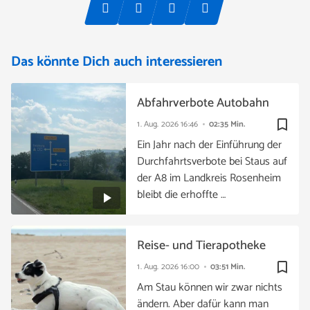
Das könnte Dich auch interessieren
Abfahrverbote Autobahn
bookmark_border
1. Aug. 2026
16:46
02:35 Min.
Ein Jahr nach der Einführung der
Durchfahrtsverbote bei Staus auf
der A8 im Landkreis Rosenheim
bleibt die erhoffte …
Reise- und Tierapotheke
bookmark_border
1. Aug. 2026
16:00
03:51 Min.
Am Stau können wir zwar nichts
ändern. Aber dafür kann man