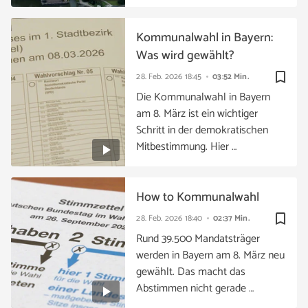
Kommunalwahl in Bayern:
Was wird gewählt?
bookmark_border
28. Feb. 2026
18:45
03:52 Min.
Die Kommunalwahl in Bayern
am 8. März ist ein wichtiger
Schritt in der demokratischen
Mitbestimmung. Hier …
How to Kommunalwahl
bookmark_border
28. Feb. 2026
18:40
02:37 Min.
Rund 39.500 Mandatsträger
werden in Bayern am 8. März neu
gewählt. Das macht das
Abstimmen nicht gerade …