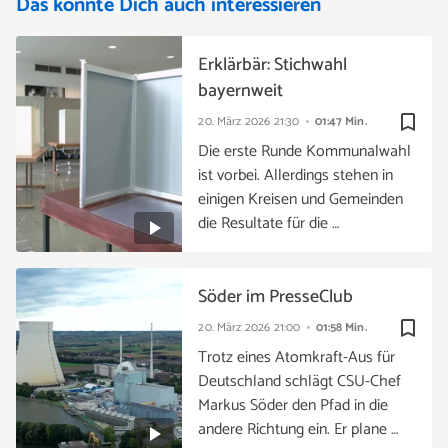
Das könnte Dich auch interessieren
Erklärbär: Stichwahl
bayernweit
bookmark_border
20. März 2026
21:30
01:47 Min.
Die erste Runde Kommunalwahl
ist vorbei. Allerdings stehen in
einigen Kreisen und Gemeinden
die Resultate für die …
Söder im PresseClub
bookmark_border
20. März 2026
21:00
01:58 Min.
Trotz eines Atomkraft-Aus für
Deutschland schlägt CSU-Chef
Markus Söder den Pfad in die
andere Richtung ein. Er plane …