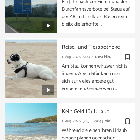
Ein Jahr nach der Einführung der
Durchfahrtsverbote bei Staus auf
der A8 im Landkreis Rosenheim
bleibt die erhoffte …
Reise- und Tierapotheke
bookmark_border
1. Aug. 2026
16:00
03:51 Min.
Am Stau können wir zwar nichts
ändern. Aber dafür kann man
sich auf vieles andere gut
vorbereiten. Gerade wenn …
Kein Geld für Urlaub
bookmark_border
1. Aug. 2026
15:45
02:43 Min.
Während die einen ihren Urlaub
gerade planen oder schon