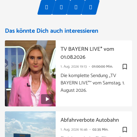
Das könnte Dich auch interessieren
TV BAYERN LIVE* vom
01.08.2026
bookmark_border
1. Aug. 2026
19:13
01:00:00 Min.
Die komplette Sendung „TV
BAYERN LIVE*“ vom Samstag, 1.
August 2026.
Abfahrverbote Autobahn
bookmark_border
1. Aug. 2026
16:46
02:35 Min.