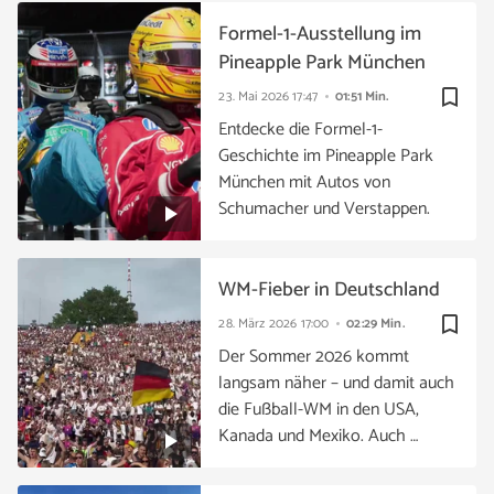
Formel-1-Ausstellung im
Pineapple Park München
bookmark_border
23. Mai 2026
17:47
01:51 Min.
Entdecke die Formel-1-
Geschichte im Pineapple Park
München mit Autos von
Schumacher und Verstappen.
WM-Fieber in Deutschland
bookmark_border
28. März 2026
17:00
02:29 Min.
Der Sommer 2026 kommt
langsam näher – und damit auch
die Fußball-WM in den USA,
Kanada und Mexiko. Auch …