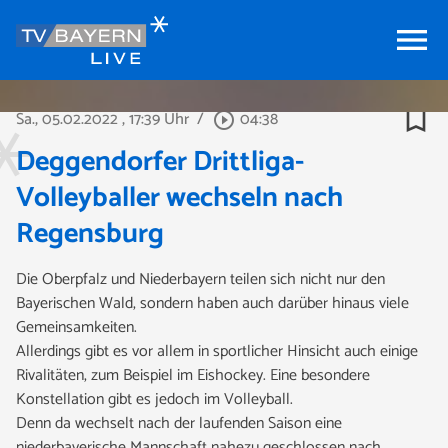
menu
bookmark_border
Sa., 05.02.2022
, 17:39 Uhr
/
04:38
play_circle_outline
Deggendorfer Drittliga-
Volleyballer wechseln nach
Regensburg
Die Oberpfalz und Niederbayern teilen sich nicht nur den
Bayerischen Wald, sondern haben auch darüber hinaus viele
Gemeinsamkeiten.
Allerdings gibt es vor allem in sportlicher Hinsicht auch einige
Rivalitäten, zum Beispiel im Eishockey. Eine besondere
Konstellation gibt es jedoch im Volleyball.
Denn da wechselt nach der laufenden Saison eine
niederbayerische Mannschaft nahezu geschlossen nach