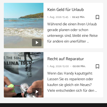
Kein Geld für Urlaub
bookmark_border
1. Aug. 2026
15:45
02:43 Min.
Während die einen ihren Urlaub
gerade planen oder schon
unterwegs sind, bleibt eine Reise
für andere ein unerfüllter …
Recht auf Reparatur
bookmark_border
1. Aug. 2026
15:00
02:00 Min.
Wenn das Handy kaputtgeht:
Lassen Sie es reparieren oder
kaufen sie gleich ein Neues?
Viele entscheiden sich für den …