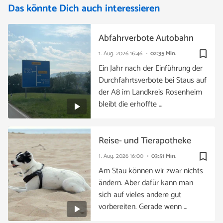
Das könnte Dich auch interessieren
Abfahrverbote Autobahn
bookmark_border
1. Aug. 2026
16:46
02:35 Min.
Ein Jahr nach der Einführung der
Durchfahrtsverbote bei Staus auf
der A8 im Landkreis Rosenheim
bleibt die erhoffte …
Reise- und Tierapotheke
bookmark_border
1. Aug. 2026
16:00
03:51 Min.
Am Stau können wir zwar nichts
ändern. Aber dafür kann man
sich auf vieles andere gut
vorbereiten. Gerade wenn …