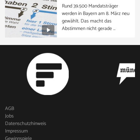
Rund 39.500 Mandatsträger
werden in Bayern am 8. März neu
gewählt. Das macht das
Abstimmen nicht gerade …
AGB
Jobs
Datenschutzhinweis
Impressum
Gewinnspiele