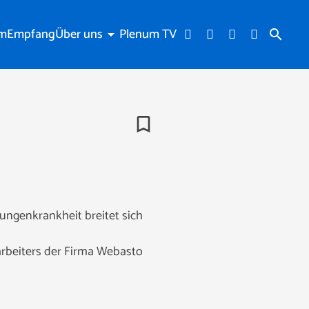
am
Empfang
Über uns
Plenum TV
arrow_drop_down
search
bookmark_border
Lungenkrankheit breitet sich
itarbeiters der Firma Webasto