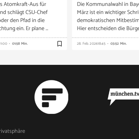
es Atomkraft-Aus für
Die Kommunalwahl in Bay
nd schlägt CSU-Chef
März ist ein wichtiger Schri
der den Pfad in die
demokratischen Mitbesti
htung ein. Er plane …
Hier entscheiden die Bürg
bookmark_border
21:00
01:58 Min.
28. Feb. 2026
18:45
03:52 Min.
rivatsphäre