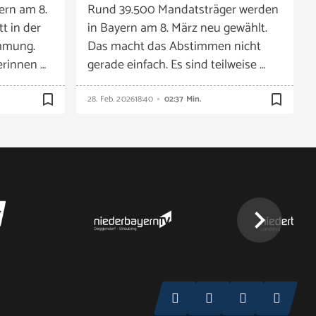
ern am 8.
Rund 39.500 Mandatsträger werden
tt in der
in Bayern am 8. März neu gewählt.
mmung.
Das macht das Abstimmen nicht
erinnen …
gerade einfach. Es sind teilweise …
bookmark_border
bookmark_border
28. Feb. 2026
18:40
02:37 Min.
chevron_right