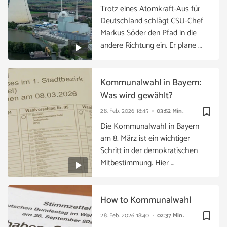
Trotz eines Atomkraft-Aus für
Deutschland schlägt CSU-Chef
Markus Söder den Pfad in die
andere Richtung ein. Er plane …
Kommunalwahl in Bayern:
Was wird gewählt?
bookmark_border
28. Feb. 2026
18:45
03:52 Min.
Die Kommunalwahl in Bayern
am 8. März ist ein wichtiger
Schritt in der demokratischen
Mitbestimmung. Hier …
How to Kommunalwahl
bookmark_border
28. Feb. 2026
18:40
02:37 Min.