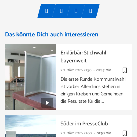
Das könnte Dich auch interessieren
Erklärbär: Stichwahl
bayernweit
bookmark_border
20. März 2026
21:30
01:47 Min.
Die erste Runde Kommunalwahl
ist vorbei. Allerdings stehen in
einigen Kreisen und Gemeinden
die Resultate für die …
Söder im PresseClub
bookmark_border
20. März 2026
21:00
01:58 Min.