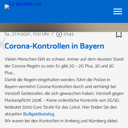
menu
bookmark_border
Sa., 27.11.2021
, 17:51 Uhr
/
01:43
play_circle_outline
Corona-Kontrollen in Bayern
Vielen Menschen fällt es schwer, immer auf dem neusten Stand
der Corona-Regeln zu sein: Es gibt 2G – 2G Plus, 3G und 3G
Plus…
Damit die Regeln eingehalten werden, führt die Polizei in
Bayern vermehrt Corona-Kontrollen durch und verhängt bei
Verstoß Geldstrafen, die sich gewaschen haben. Verstoß gegen
Maskenpflicht 250€ – Keine ordentliche Kontrolle von 2G/3G:
bedeutet 5000 Euro Strafe für das Lokal. Hier finden Sie den
aktuellen
Bußgeldkatalog
.
Wir waren bei den Kontrollen in Amberg und Nürnberg dabei.