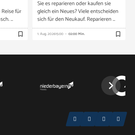
Sie es reparieren oder kaufen sie
 Reise für
gleich ein Neues? Viele entscheiden
sch. …
sich für den Neukauf. Reparieren …
bookmark_border
bookmark_border
1. Aug. 2026
15:00
02:00 Min.
chevron_right