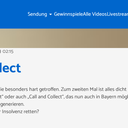
Sendung
Gewinnspiele
Alle Videos
Livestre
arrow_drop_down
02:15
line
lect
e besonders hart getroffen. Zum zweiten Mal ist alles dich
t“ oder auch „Call and Collect“, das nun auch in Bayern möglic
generieren.
r Insolvenz retten?