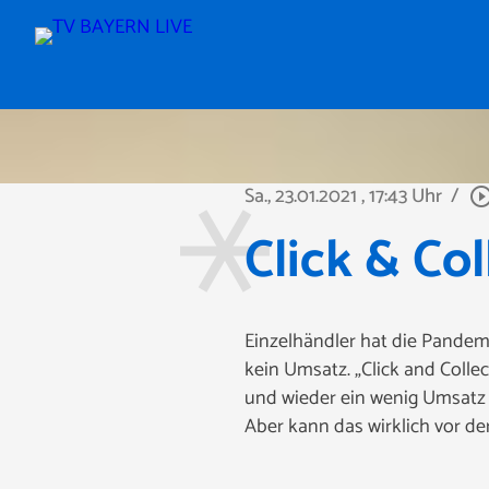
Sa., 23.01.2021
, 17:43 Uhr
/
play_circle_out
Click & Col
Einzelhändler hat die Pandemi
kein Umsatz. „Click and Collec
und wieder ein wenig Umsatz 
Aber kann das wirklich vor de