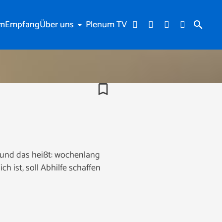
am
Empfang
Über uns
Plenum TV
arrow_drop_down
search
bookmark_border
t und das heißt: wochenlang
h ist, soll Abhilfe schaffen