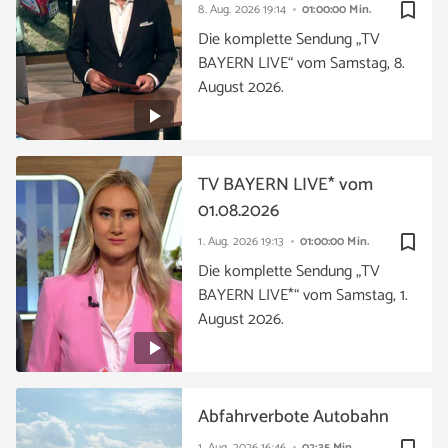
bookmark_border
8. Aug. 2026
19:14
01:00:00 Min.
Die komplette Sendung „TV
BAYERN LIVE“ vom Samstag, 8.
August 2026.
TV BAYERN LIVE* vom
01.08.2026
bookmark_border
1. Aug. 2026
19:13
01:00:00 Min.
Die komplette Sendung „TV
BAYERN LIVE*“ vom Samstag, 1.
August 2026.
Abfahrverbote Autobahn
1. Aug. 2026
16:46
02:35 Min.