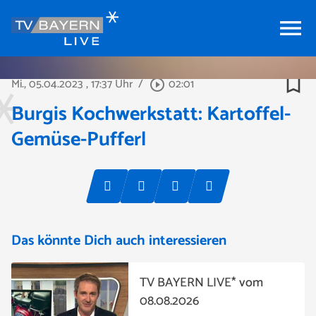
menu
bookmark_border
Mi., 05.04.2023
, 17:37 Uhr
/
02:01
play_circle_outline
Burgis Kochwerkstatt: Kartoffel-
Gemüse-Pufferl
Das könnte Dich auch interessieren
TV BAYERN LIVE* vom
08.08.2026