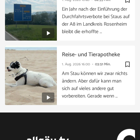
bookmark_border
Ein Jahr nach der Einführung der
Durchfahrtsverbote bei Staus auf
der A8 im Landkreis Rosenheim
bleibt die erhoffte …
Reise- und Tierapotheke
bookmark_border
1. Aug. 2026
16:00
03:51 Min.
Am Stau können wir zwar nichts
ändern. Aber dafür kann man
sich auf vieles andere gut
vorbereiten. Gerade wenn …