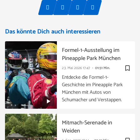
Das könnte Dich auch interessieren
Formel-1-Ausstellung im
Pineapple Park München
bookmark_border
23. Mai 2026
17:47
01:51 Min.
Entdecke die Formel-1-
Geschichte im Pineapple Park
München mit Autos von
Schumacher und Verstappen.
Mitmach-Serenade in
Weiden