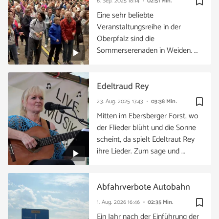
bookmark_border
6. Sep. 2025
18:14
02:51 Min.
Eine sehr beliebte
Veranstaltungsreihe in der
Oberpfalz sind die
Sommerserenaden in Weiden. …
Edeltraud Rey
bookmark_border
23. Aug. 2025
17:43
03:38 Min.
Mitten im Ebersberger Forst, wo
der Flieder blüht und die Sonne
scheint, da spielt Edeltraut Rey
ihre Lieder. Zum sage und …
Abfahrverbote Autobahn
bookmark_border
1. Aug. 2026
16:46
02:35 Min.
Ein Jahr nach der Einführung der