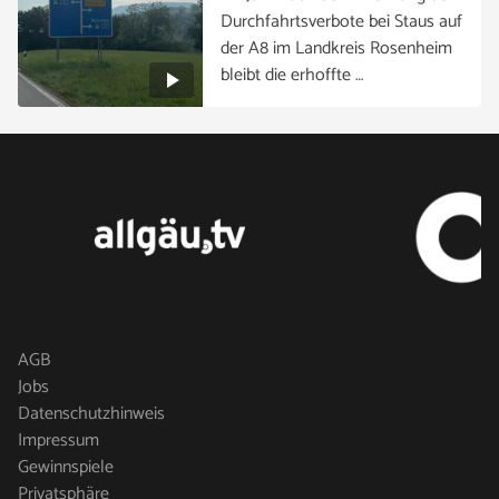
Durchfahrtsverbote bei Staus auf
der A8 im Landkreis Rosenheim
bleibt die erhoffte …
AGB
Jobs
Datenschutzhinweis
Impressum
Gewinnspiele
Privatsphäre