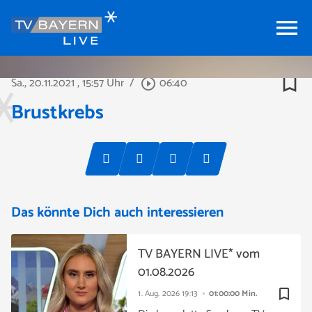
menu
bookmark_border
Sa., 20.11.2021
, 15:57 Uhr
/
06:40
play_circle_outline
Brustkrebs
Das könnte Dich auch interessieren
TV BAYERN LIVE* vom
01.08.2026
bookmark_border
1. Aug. 2026
19:13
01:00:00 Min.