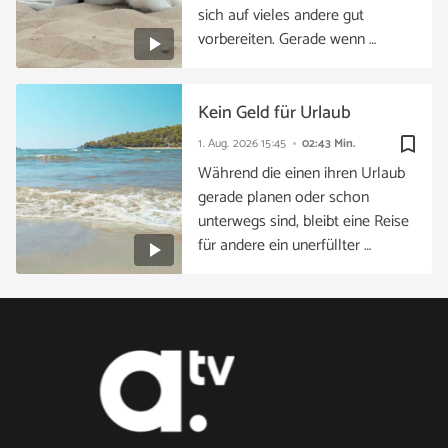
sich auf vieles andere gut
vorbereiten. Gerade wenn …
Kein Geld für Urlaub
bookmark_border
1. Aug. 2026
15:45
02:43 Min.
Während die einen ihren Urlaub
gerade planen oder schon
unterwegs sind, bleibt eine Reise
für andere ein unerfüllter …