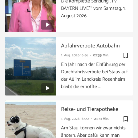
Die komplette Sendung „TV
BAYERN LIVE*“ vom Samstag, 1.
August 2026.
Abfahrverbote Autobahn
bookmark_border
1. Aug. 2026
16:46
02:35 Min.
Ein Jahr nach der Einführung der
Durchfahrtsverbote bei Staus auf
der A8 im Landkreis Rosenheim
bleibt die erhoffte …
Reise- und Tierapotheke
bookmark_border
1. Aug. 2026
16:00
03:51 Min.
Am Stau können wir zwar nichts
ändern. Aber dafür kann man