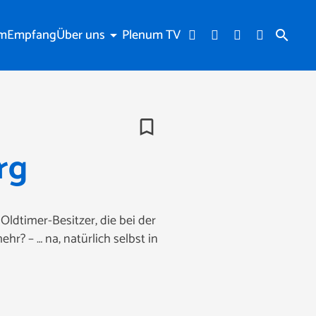
am
Empfang
Über uns
Plenum TV
arrow_drop_down
search
bookmark_border
rg
ldtimer-Besitzer, die bei der
r? – … na, natürlich selbst in