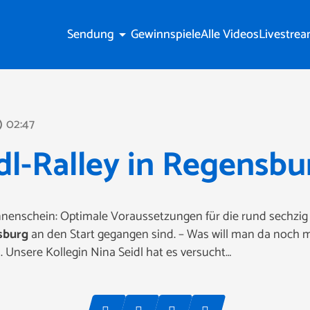
Sendung
Gewinnspiele
Alle Videos
Livestre
arrow_drop_down
02:47
line
l-Ralley in Regensbu
enschein: Optimale Voraussetzungen für die rund sechzig O
sburg
an den Start gegangen sind. – Was will man da noch meh
 Unsere Kollegin Nina Seidl hat es versucht…