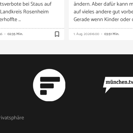
tsverbote bei Staus auf
ändern. Aber dafür kann m
 Landkreis Rosenheim
auf vieles andere gut vorbe
 erhoffte …
Gerade wenn Kinder oder 
bookmark_border
46
02:35 Min.
1. Aug. 2026
16:00
03:51 Min.
rivatsphäre