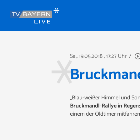
Sa., 19.05.2018
, 17:27 Uhr
/
play_circle_out
Bruckmand
„Blau-weißer Himmel und Sonn
Bruckmandl-Rallye in Regen
einem der Oldtimer mitfahren.