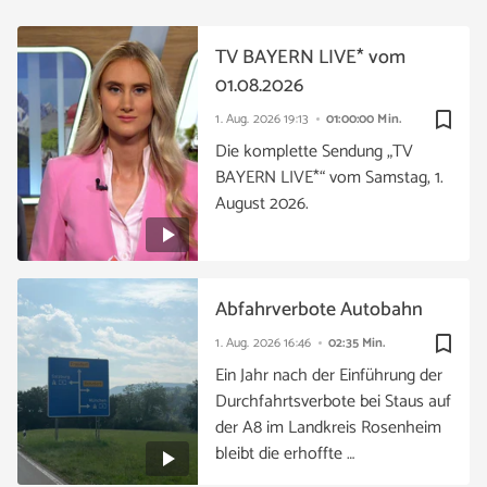
TV BAYERN LIVE* vom
01.08.2026
bookmark_border
1. Aug. 2026
19:13
01:00:00 Min.
Die komplette Sendung „TV
BAYERN LIVE*“ vom Samstag, 1.
August 2026.
Abfahrverbote Autobahn
bookmark_border
1. Aug. 2026
16:46
02:35 Min.
Ein Jahr nach der Einführung der
Durchfahrtsverbote bei Staus auf
der A8 im Landkreis Rosenheim
bleibt die erhoffte …