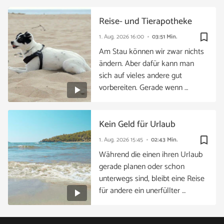
Reise- und Tierapotheke
bookmark_border
1. Aug. 2026
16:00
03:51 Min.
Am Stau können wir zwar nichts
ändern. Aber dafür kann man
sich auf vieles andere gut
vorbereiten. Gerade wenn …
Kein Geld für Urlaub
bookmark_border
1. Aug. 2026
15:45
02:43 Min.
Während die einen ihren Urlaub
gerade planen oder schon
unterwegs sind, bleibt eine Reise
für andere ein unerfüllter …