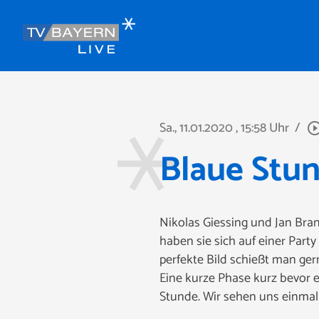
Sa., 11.01.2020
, 15:58 Uhr
/
play_circle_ou
Blaue Stu
Nikolas Giessing und Jan Bra
haben sie sich auf einer Part
perfekte Bild schießt man ge
Eine kurze Phase kurz bevor 
Stunde. Wir sehen uns einmal 