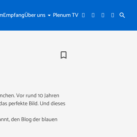
am
Empfang
Über uns
Plenum TV
arrow_drop_down
search
bookmark_border
ünchen. Vor rund 10 Jahren
das perfekte Bild. Und dieses
annt, den Blog der blauen