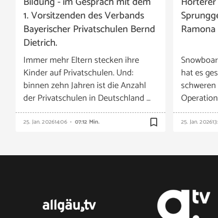
Bildung - im Gespräch mit dem
Hörterer
1. Vorsitzenden des Verbands
Sprungge
Bayerischer Privatschulen Bernd
Ramona 
Dietrich.
Immer mehr Eltern stecken ihre
Snowboar
Kinder auf Privatschulen. Und:
hat es ges
binnen zehn Jahren ist die Anzahl
schweren 
der Privatschulen in Deutschland …
Operation
bookmark_border
25. Jan. 2026
14:06
07:12 Min.
25. Jan. 2026
13