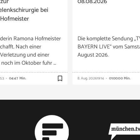
 zur
08.08.2026
lenkschirurgie bei
Hofmeister
derin Ramona Hofmeister
Die komplette Sendung „T
chafft. Nach einer
BAYERN LIVE“ vom Samsta
Verletzung und einer
August 2026.
 noch im Oktober fuhr …
bookmark_border
:53
04:47 Min.
8. Aug. 2026
19:14
01:00:00 Min.