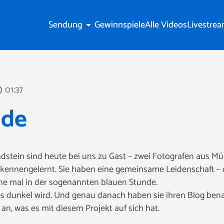
Sendung
Gewinnspiele
Alle Videos
Livestre
arrow_drop_down
01:37
tline
nde
ndstein sind heute bei uns zu Gast – zwei Fotografen aus M
y kennengelernt. Sie haben eine gemeinsame Leidenschaft – 
rne mal in der sogenannten blauen Stunde.
es dunkel wird. Und genau danach haben sie ihren Blog ben
an, was es mit diesem Projekt auf sich hat.