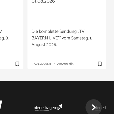
01.08.2026
V
Die komplette Sendung „TV
g, 8.
BAYERN LIVE*“ vom Samstag, 1.
August 2026.
bookmark_border
bookmark_border
1. Aug. 2026
19:13
01:00:00 Min.
chevron_right