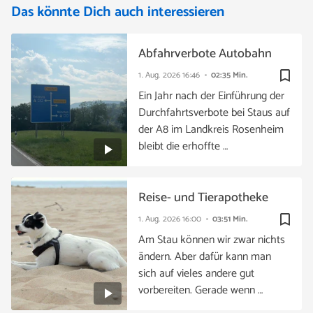
Das könnte Dich auch interessieren
Abfahrverbote Autobahn
bookmark_border
1. Aug. 2026
16:46
02:35 Min.
Ein Jahr nach der Einführung der
Durchfahrtsverbote bei Staus auf
der A8 im Landkreis Rosenheim
bleibt die erhoffte …
Reise- und Tierapotheke
bookmark_border
1. Aug. 2026
16:00
03:51 Min.
Am Stau können wir zwar nichts
ändern. Aber dafür kann man
sich auf vieles andere gut
vorbereiten. Gerade wenn …