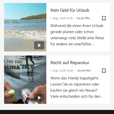
Kein Geld für Urlaub
bookmark_border
1. Aug. 2026
15:45
02:43 Min.
Während die einen ihren Urlaub
gerade planen oder schon
unterwegs sind, bleibt eine Reise
für andere ein unerfüllter …
Recht auf Reparatur
bookmark_border
1. Aug. 2026
15:00
02:00 Min.
Wenn das Handy kaputtgeht:
Lassen Sie es reparieren oder
kaufen sie gleich ein Neues?
Viele entscheiden sich für den …