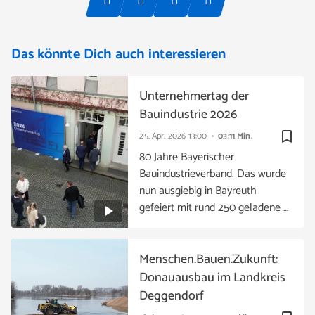
Das könnte Dich auch interessieren
Unternehmertag der
Bauindustrie 2026
bookmark_border
25. Apr. 2026
13:00
03:11 Min.
80 Jahre Bayerischer
Bauindustrieverband. Das wurde
nun ausgiebig in Bayreuth
gefeiert mit rund 250 geladene …
Menschen.Bauen.Zukunft:
Donauausbau im Landkreis
Deggendorf