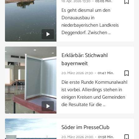
bookmark_border
18. Apr. 2026
13:30
05:05 Min.
Es geht diesmal um den
Donauausbau in
niederbayerischen Landkreis
Deggendorf. Zwischen …
Erklärbär: Stichwahl
bayernweit
bookmark_border
20. März 2026
21:30
01:47 Min.
Die erste Runde Kommunalwahl
ist vorbei. Allerdings stehen in
einigen Kreisen und Gemeinden
die Resultate für die …
Söder im PresseClub
bookmark_border
20. März 2026
21:00
01:58 Min.