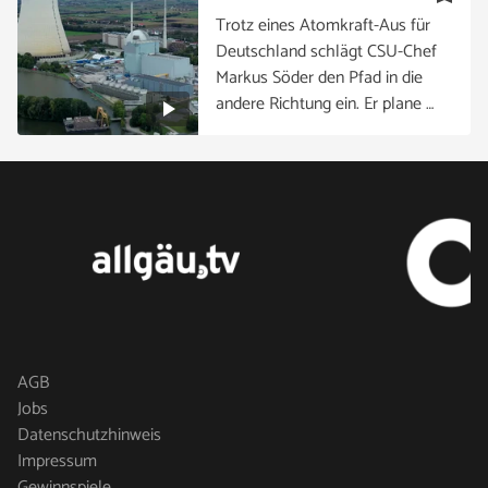
Trotz eines Atomkraft-Aus für
Deutschland schlägt CSU-Chef
Markus Söder den Pfad in die
andere Richtung ein. Er plane …
AGB
Jobs
Datenschutzhinweis
Impressum
Gewinnspiele