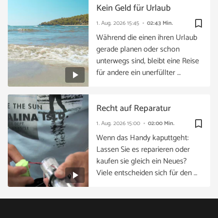
Kein Geld für Urlaub
bookmark_border
1. Aug. 2026
15:45
02:43 Min.
Während die einen ihren Urlaub
gerade planen oder schon
unterwegs sind, bleibt eine Reise
für andere ein unerfüllter …
Recht auf Reparatur
bookmark_border
1. Aug. 2026
15:00
02:00 Min.
Wenn das Handy kaputtgeht:
Lassen Sie es reparieren oder
kaufen sie gleich ein Neues?
Viele entscheiden sich für den …