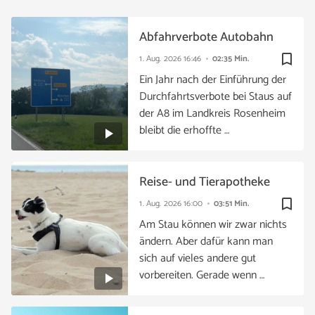
Abfahrverbote Autobahn
bookmark_border
1. Aug. 2026
16:46
02:35 Min.
Ein Jahr nach der Einführung der
Durchfahrtsverbote bei Staus auf
der A8 im Landkreis Rosenheim
bleibt die erhoffte …
Reise- und Tierapotheke
bookmark_border
1. Aug. 2026
16:00
03:51 Min.
Am Stau können wir zwar nichts
ändern. Aber dafür kann man
sich auf vieles andere gut
vorbereiten. Gerade wenn …