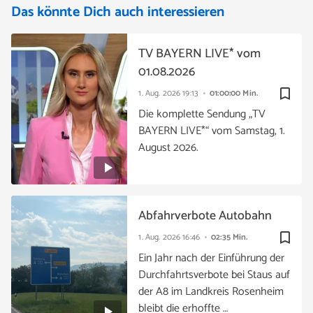
Das könnte Dich auch interessieren
TV BAYERN LIVE* vom
01.08.2026
bookmark_border
1. Aug. 2026
19:13
01:00:00 Min.
Die komplette Sendung „TV
BAYERN LIVE*“ vom Samstag, 1.
August 2026.
Abfahrverbote Autobahn
bookmark_border
1. Aug. 2026
16:46
02:35 Min.
Ein Jahr nach der Einführung der
Durchfahrtsverbote bei Staus auf
der A8 im Landkreis Rosenheim
bleibt die erhoffte …