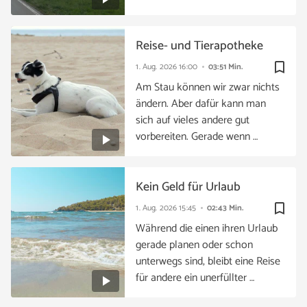
Reise- und Tierapotheke
bookmark_border
1. Aug. 2026
16:00
03:51 Min.
Am Stau können wir zwar nichts
ändern. Aber dafür kann man
sich auf vieles andere gut
vorbereiten. Gerade wenn …
Kein Geld für Urlaub
bookmark_border
1. Aug. 2026
15:45
02:43 Min.
Während die einen ihren Urlaub
gerade planen oder schon
unterwegs sind, bleibt eine Reise
für andere ein unerfüllter …