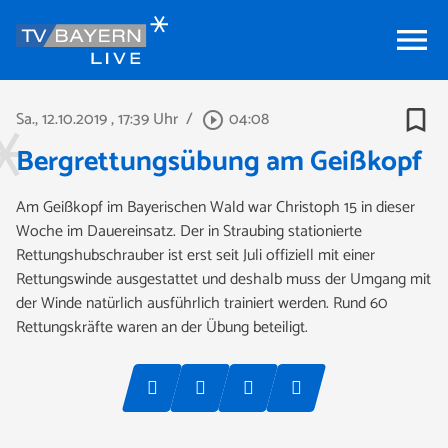
menu
bookmark_border
Sa., 12.10.2019
, 17:39 Uhr
/
04:08
play_circle_outline
Bergrettungsübung am Geißkopf
Am Geißkopf im Bayerischen Wald war Christoph 15 in dieser
Woche im Dauereinsatz. Der in Straubing stationierte
Rettungshubschrauber ist erst seit Juli offiziell mit einer
Rettungswinde ausgestattet und deshalb muss der Umgang mit
der Winde natürlich ausführlich trainiert werden. Rund 60
Rettungskräfte waren an der Übung beteiligt.