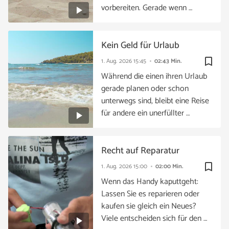
vorbereiten. Gerade wenn …
Kein Geld für Urlaub
bookmark_border
1. Aug. 2026
15:45
02:43 Min.
Während die einen ihren Urlaub
gerade planen oder schon
unterwegs sind, bleibt eine Reise
für andere ein unerfüllter …
Recht auf Reparatur
bookmark_border
1. Aug. 2026
15:00
02:00 Min.
Wenn das Handy kaputtgeht:
Lassen Sie es reparieren oder
kaufen sie gleich ein Neues?
Viele entscheiden sich für den …