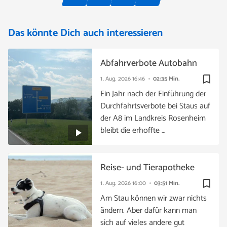
Das könnte Dich auch interessieren
Abfahrverbote Autobahn
bookmark_border
1. Aug. 2026
16:46
02:35 Min.
Ein Jahr nach der Einführung der
Durchfahrtsverbote bei Staus auf
der A8 im Landkreis Rosenheim
bleibt die erhoffte …
Reise- und Tierapotheke
bookmark_border
1. Aug. 2026
16:00
03:51 Min.
Am Stau können wir zwar nichts
ändern. Aber dafür kann man
sich auf vieles andere gut