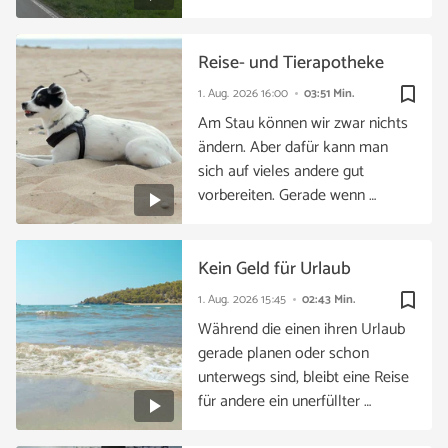
Reise- und Tierapotheke
bookmark_border
1. Aug. 2026
16:00
03:51 Min.
Am Stau können wir zwar nichts
ändern. Aber dafür kann man
sich auf vieles andere gut
vorbereiten. Gerade wenn …
Kein Geld für Urlaub
bookmark_border
1. Aug. 2026
15:45
02:43 Min.
Während die einen ihren Urlaub
gerade planen oder schon
unterwegs sind, bleibt eine Reise
für andere ein unerfüllter …