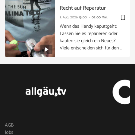
Recht auf Reparatur
bookmark_border
1. Aug. 2026
15:00
02:00 Min.
Wenn das Handy kaputtgeht:
Lassen Sie es reparieren oder
kaufen sie gleich ein Neues?
Viele entscheiden sich für den …
AGB
Jobs