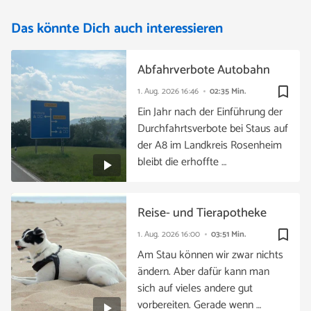
Das könnte Dich auch interessieren
Abfahrverbote Autobahn
bookmark_border
1. Aug. 2026
16:46
02:35 Min.
Ein Jahr nach der Einführung der
Durchfahrtsverbote bei Staus auf
der A8 im Landkreis Rosenheim
bleibt die erhoffte …
Reise- und Tierapotheke
bookmark_border
1. Aug. 2026
16:00
03:51 Min.
Am Stau können wir zwar nichts
ändern. Aber dafür kann man
sich auf vieles andere gut
vorbereiten. Gerade wenn …