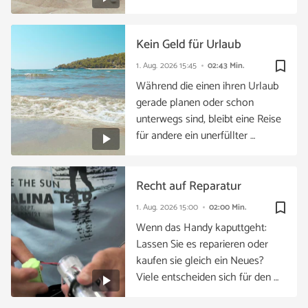
Kein Geld für Urlaub
bookmark_border
1. Aug. 2026
15:45
02:43 Min.
Während die einen ihren Urlaub
gerade planen oder schon
unterwegs sind, bleibt eine Reise
für andere ein unerfüllter …
Recht auf Reparatur
bookmark_border
1. Aug. 2026
15:00
02:00 Min.
Wenn das Handy kaputtgeht:
Lassen Sie es reparieren oder
kaufen sie gleich ein Neues?
Viele entscheiden sich für den …