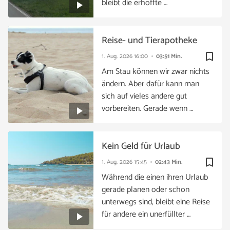
bleibt die erhoffte …
Reise- und Tierapotheke
bookmark_border
1. Aug. 2026
16:00
03:51 Min.
Am Stau können wir zwar nichts
ändern. Aber dafür kann man
sich auf vieles andere gut
vorbereiten. Gerade wenn …
Kein Geld für Urlaub
bookmark_border
1. Aug. 2026
15:45
02:43 Min.
Während die einen ihren Urlaub
gerade planen oder schon
unterwegs sind, bleibt eine Reise
für andere ein unerfüllter …