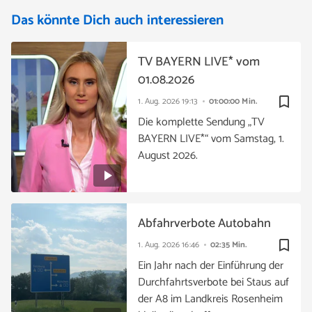
Das könnte Dich auch interessieren
TV BAYERN LIVE* vom
01.08.2026
bookmark_border
1. Aug. 2026
19:13
01:00:00 Min.
Die komplette Sendung „TV
BAYERN LIVE*“ vom Samstag, 1.
August 2026.
Abfahrverbote Autobahn
bookmark_border
1. Aug. 2026
16:46
02:35 Min.
Ein Jahr nach der Einführung der
Durchfahrtsverbote bei Staus auf
der A8 im Landkreis Rosenheim