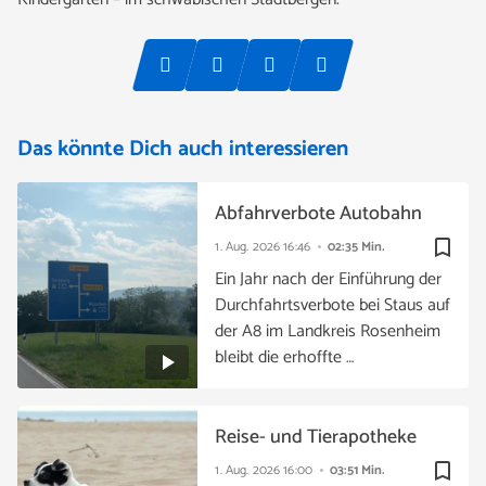
Das könnte Dich auch interessieren
Abfahrverbote Autobahn
bookmark_border
1. Aug. 2026
16:46
02:35 Min.
Ein Jahr nach der Einführung der
Durchfahrtsverbote bei Staus auf
der A8 im Landkreis Rosenheim
bleibt die erhoffte …
Reise- und Tierapotheke
bookmark_border
1. Aug. 2026
16:00
03:51 Min.