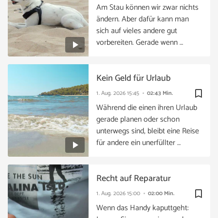
Am Stau können wir zwar nichts
ändern. Aber dafür kann man
sich auf vieles andere gut
vorbereiten. Gerade wenn …
Kein Geld für Urlaub
bookmark_border
1. Aug. 2026
15:45
02:43 Min.
Während die einen ihren Urlaub
gerade planen oder schon
unterwegs sind, bleibt eine Reise
für andere ein unerfüllter …
Recht auf Reparatur
bookmark_border
1. Aug. 2026
15:00
02:00 Min.
Wenn das Handy kaputtgeht: