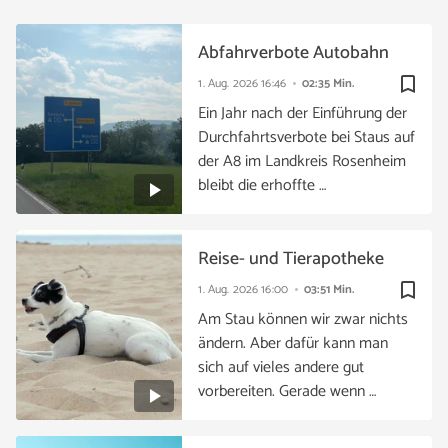
Abfahrverbote Autobahn
bookmark_border
1. Aug. 2026
16:46
02:35 Min.
Ein Jahr nach der Einführung der
Durchfahrtsverbote bei Staus auf
der A8 im Landkreis Rosenheim
bleibt die erhoffte …
Reise- und Tierapotheke
bookmark_border
1. Aug. 2026
16:00
03:51 Min.
Am Stau können wir zwar nichts
ändern. Aber dafür kann man
sich auf vieles andere gut
vorbereiten. Gerade wenn …