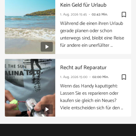
Kein Geld für Urlaub
bookmark_border
1. Aug. 2026
15:45
02:43 Min.
Während die einen ihren Urlaub
gerade planen oder schon
unterwegs sind, bleibt eine Reise
für andere ein unerfüllter …
Recht auf Reparatur
bookmark_border
1. Aug. 2026
15:00
02:00 Min.
Wenn das Handy kaputtgeht:
Lassen Sie es reparieren oder
kaufen sie gleich ein Neues?
Viele entscheiden sich für den …