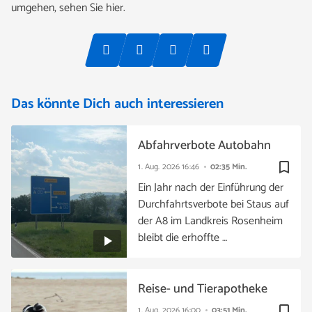
umgehen, sehen Sie hier.
Das könnte Dich auch interessieren
Abfahrverbote Autobahn
bookmark_border
1. Aug. 2026
16:46
02:35 Min.
Ein Jahr nach der Einführung der
Durchfahrtsverbote bei Staus auf
der A8 im Landkreis Rosenheim
bleibt die erhoffte …
Reise- und Tierapotheke
bookmark_border
1. Aug. 2026
16:00
03:51 Min.