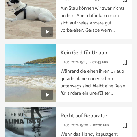
Am Stau können wir zwar nichts
ändern. Aber dafür kann man
sich auf vieles andere gut
vorbereiten. Gerade wenn …
Kein Geld für Urlaub
bookmark_border
1. Aug. 2026
15:45
02:43 Min.
Während die einen ihren Urlaub
gerade planen oder schon
unterwegs sind, bleibt eine Reise
für andere ein unerfüllter …
Recht auf Reparatur
bookmark_border
1. Aug. 2026
15:00
02:00 Min.
Wenn das Handy kaputtgeht: