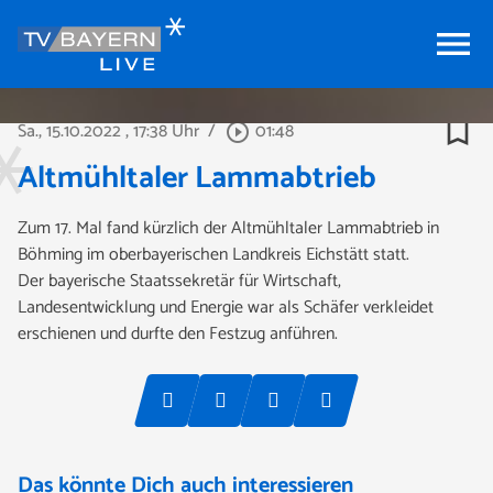
menu
bookmark_border
Sa., 15.10.2022
, 17:38 Uhr
/
01:48
play_circle_outline
Altmühltaler Lammabtrieb
Zum 17. Mal fand kürzlich der Altmühltaler Lammabtrieb in
Böhming im oberbayerischen Landkreis Eichstätt statt.
Der bayerische Staatssekretär für Wirtschaft,
Landesentwicklung und Energie war als Schäfer verkleidet
erschienen und durfte den Festzug anführen.
Das könnte Dich auch interessieren