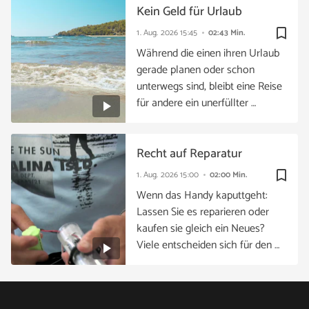
Kein Geld für Urlaub
bookmark_border
1. Aug. 2026
15:45
02:43 Min.
Während die einen ihren Urlaub
gerade planen oder schon
unterwegs sind, bleibt eine Reise
für andere ein unerfüllter …
Recht auf Reparatur
bookmark_border
1. Aug. 2026
15:00
02:00 Min.
Wenn das Handy kaputtgeht:
Lassen Sie es reparieren oder
kaufen sie gleich ein Neues?
Viele entscheiden sich für den …