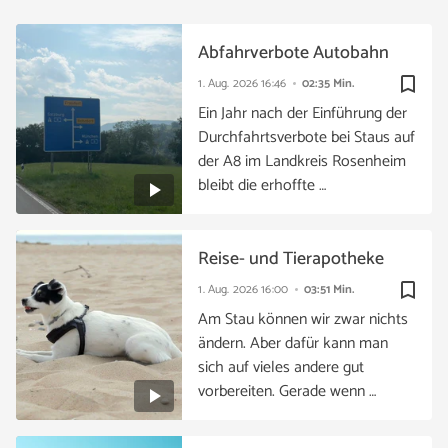
Abfahrverbote Autobahn
bookmark_border
1. Aug. 2026
16:46
02:35 Min.
Ein Jahr nach der Einführung der
Durchfahrtsverbote bei Staus auf
der A8 im Landkreis Rosenheim
bleibt die erhoffte …
Reise- und Tierapotheke
bookmark_border
1. Aug. 2026
16:00
03:51 Min.
Am Stau können wir zwar nichts
ändern. Aber dafür kann man
sich auf vieles andere gut
vorbereiten. Gerade wenn …