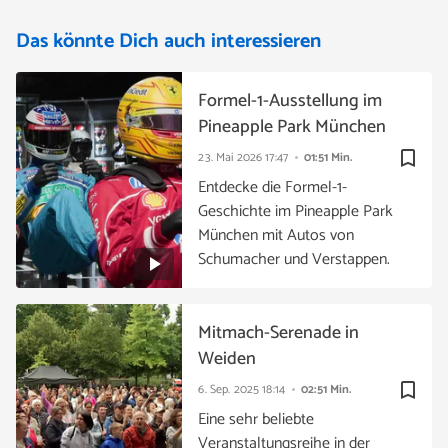
Das könnte Dich auch interessieren
Formel-1-Ausstellung im
Pineapple Park München
bookmark_border
23. Mai 2026
17:47
01:51 Min.
Entdecke die Formel-1-
Geschichte im Pineapple Park
München mit Autos von
Schumacher und Verstappen.
Mitmach-Serenade in
Weiden
bookmark_border
6. Sep. 2025
18:14
02:51 Min.
Eine sehr beliebte
Veranstaltungsreihe in der