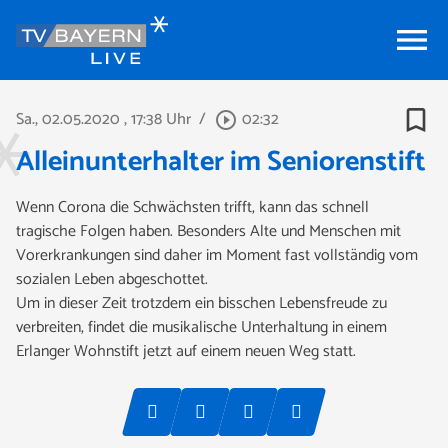
menu
bookmark_border
Sa., 02.05.2020
, 17:38 Uhr
/
02:32
play_circle_outline
Alleinunterhalter im Seniorenstift
Wenn Corona die Schwächsten trifft, kann das schnell
tragische Folgen haben. Besonders Alte und Menschen mit
Vorerkrankungen sind daher im Moment fast vollständig vom
sozialen Leben abgeschottet.
Um in dieser Zeit trotzdem ein bisschen Lebensfreude zu
verbreiten, findet die musikalische Unterhaltung in einem
Erlanger Wohnstift jetzt auf einem neuen Weg statt.