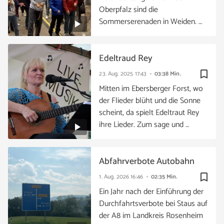
Oberpfalz sind die
Sommerserenaden in Weiden. …
Edeltraud Rey
bookmark_border
23. Aug. 2025
17:43
03:38 Min.
Mitten im Ebersberger Forst, wo
der Flieder blüht und die Sonne
scheint, da spielt Edeltraut Rey
ihre Lieder. Zum sage und …
Abfahrverbote Autobahn
bookmark_border
1. Aug. 2026
16:46
02:35 Min.
Ein Jahr nach der Einführung der
Durchfahrtsverbote bei Staus auf
der A8 im Landkreis Rosenheim