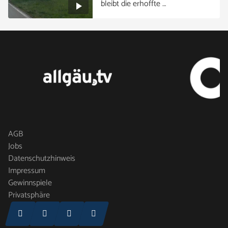
bleibt die erhoffte …
AGB
Jobs
Datenschutzhinweis
Impressum
Gewinnspiele
Privatsphäre