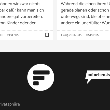
önnen wir zwar nichts
Während die einen ihren U
ber dafür kann man sich
gerade planen oder schon
 andere gut vorbereiten.
unterwegs sind, bleibt eine
nn Kinder oder der …
andere ein unerfüllter Wun
bookmark_border
00
03:51 Min.
1. Aug. 2026
15:45
02:43 Min.
rivatsphäre