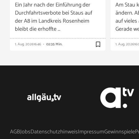
Ein Jahr nach der Einführung der
Am Stau k
Durchfahrtsverbote bei Staus auf
ändern. A
der A8 im Landkreis Rosenheim
auf vieles
bleibt die erhoffte …
Gerade we
bookmark_border
1. Aug. 2026
16:46
02:35 Min.
1. Aug. 2026
16:
AGB
Jobs
Datenschutzhinweis
Impressum
Gewinnspiele
P