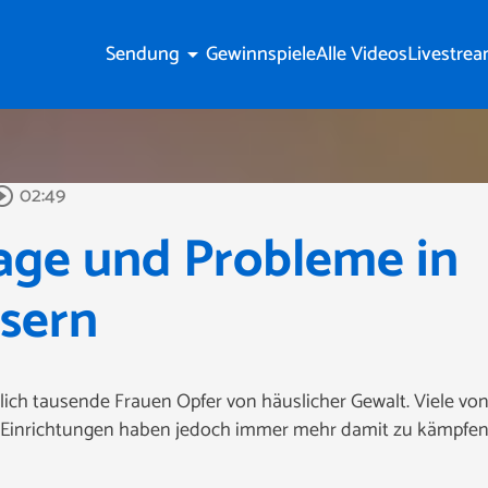
Sendung
Gewinnspiele
Alle Videos
Livestre
arrow_drop_down
02:49
rcle_outline
age und Probleme in
sern
lich tausende Frauen Opfer von häuslicher Gewalt. Viele vo
e Einrichtungen haben jedoch immer mehr damit zu kämpfen, 