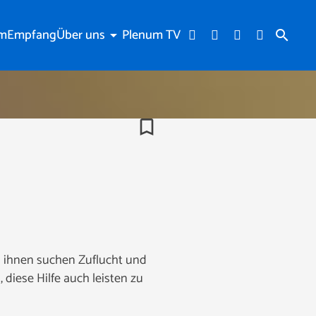
am
Empfang
Über uns
Plenum TV
arrow_drop_down
search
bookmark_border
n ihnen suchen Zuflucht und
diese Hilfe auch leisten zu