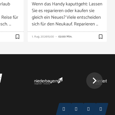
rlaub
Wenn das Handy kaputtgeht: Lassen
Sie es reparieren oder kaufen sie
 Reise für
gleich ein Neues? Viele entscheiden
sch. …
sich für den Neukauf. Reparieren …
bookmark_border
bookmark_border
1. Aug. 2026
15:00
02:00 Min.
chevron_right