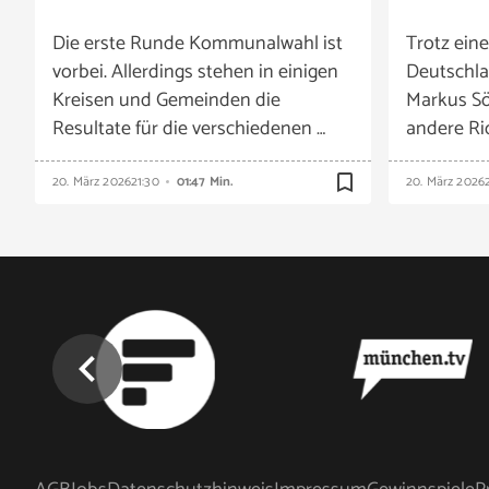
Die erste Runde Kommunalwahl ist
Trotz ein
vorbei. Allerdings stehen in einigen
Deutschla
Kreisen und Gemeinden die
Markus Sö
Resultate für die verschiedenen …
andere Ric
bookmark_border
20. März 2026
21:30
01:47 Min.
20. März 2026
chevron_left