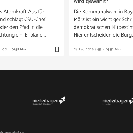
wird gewählt?
es Atomkraft-Aus für
Die Kommunalwahl in Bay
nd schlägt CSU-Chef
März ist ein wichtiger Schri
der den Pfad in die
demokratischen Mitbesti
htung ein. Er plane …
Hier entscheiden die Bürg
bookmark_border
21:00
01:58 Min.
28. Feb. 2026
18:45
03:52 Min.