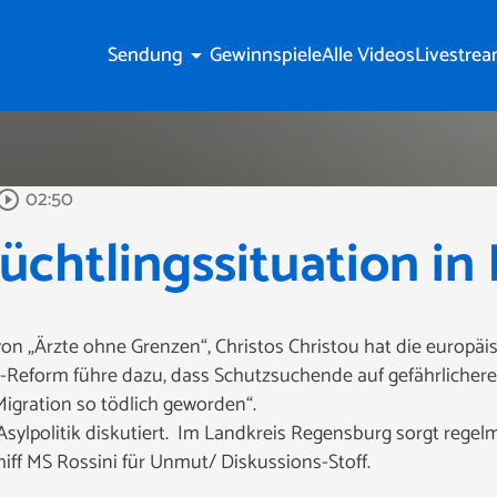
Sendung
Gewinnspiele
Alle Videos
Livestre
arrow_drop_down
02:50
y_circle_outline
lüchtlingssituation in
von „Ärzte ohne Grenzen“, Christos Christou hat die europäis
Asyl-Reform führe dazu, dass Schutzsuchende auf gefährlich
 Migration so tödlich geworden“.
Asylpolitik diskutiert. Im Landkreis Regensburg sorgt rege
iff MS Rossini für Unmut/ Diskussions-Stoff.