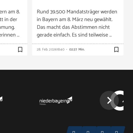
ern am 8.
Rund 39.500 Mandatsträger werden
tt in der
in Bayern am 8. März neu gewählt.
mmung.
Das macht das Abstimmen nicht
erinnen …
gerade einfach. Es sind teilweise …
bookmark_border
bookmark_border
28. Feb. 2026
18:40
02:37 Min.
chevron_right