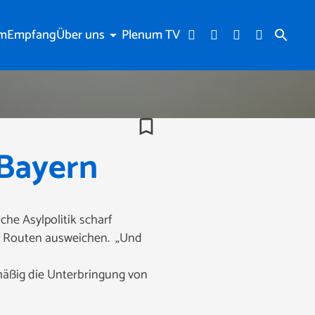
am
Empfang
Über uns
Plenum TV
arrow_drop_down
search
bookmark_border
 Bayern
che Asylpolitik scharf
ere Routen ausweichen. „Und
lmäßig die Unterbringung von