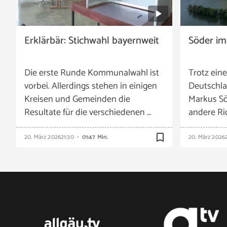
Erklärbär: Stichwahl bayernweit
Söder im
Die erste Runde Kommunalwahl ist
Trotz ein
vorbei. Allerdings stehen in einigen
Deutschla
Kreisen und Gemeinden die
Markus Sö
Resultate für die verschiedenen …
andere Ric
bookmark_border
20. März 2026
21:30
01:47 Min.
20. März 2026