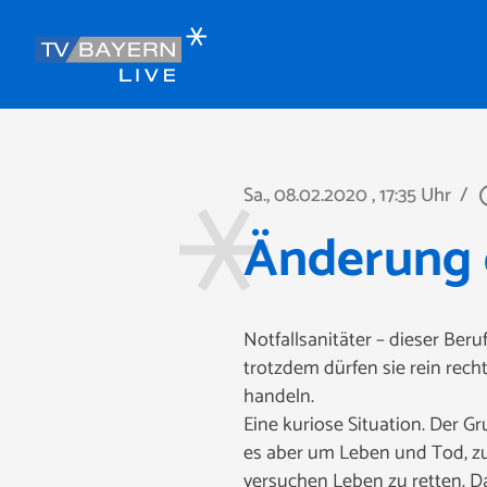
Sa., 08.02.2020
, 17:35 Uhr
/
play_ci
Änderung d
Notfallsanitäter – dieser Beru
trotzdem dürfen sie rein recht
handeln.
Eine kuriose Situation. Der Gr
es aber um Leben und Tod, zum
versuchen Leben zu retten. Da