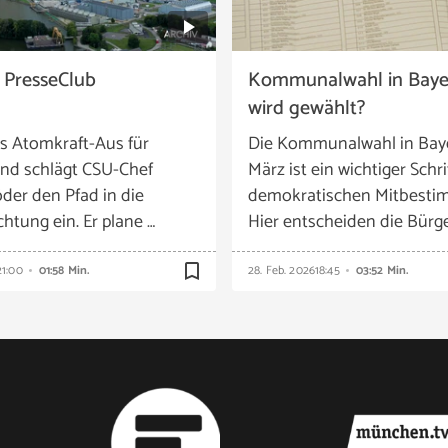
 PresseClub
Kommunalwahl in Baye
wird gewählt?
es Atomkraft-Aus für
Die Kommunalwahl in Bay
nd schlägt CSU-Chef
März ist ein wichtiger Schri
der den Pfad in die
demokratischen Mitbesti
htung ein. Er plane …
Hier entscheiden die Bürg
bookmark_border
21:00
01:58 Min.
28. Feb. 2026
18:45
03:52 Min.