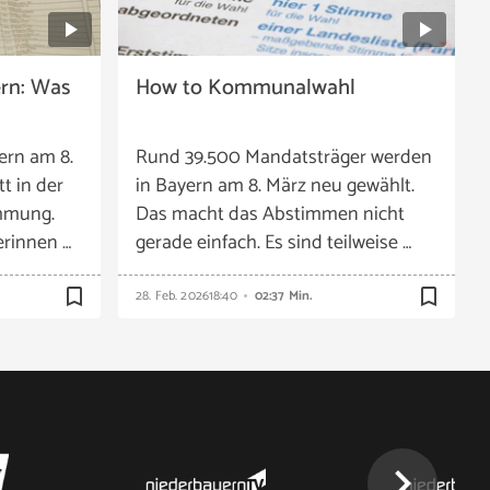
rn: Was
How to Kommunalwahl
ern am 8.
Rund 39.500 Mandatsträger werden
tt in der
in Bayern am 8. März neu gewählt.
mmung.
Das macht das Abstimmen nicht
erinnen …
gerade einfach. Es sind teilweise …
bookmark_border
bookmark_border
28. Feb. 2026
18:40
02:37 Min.
chevron_right