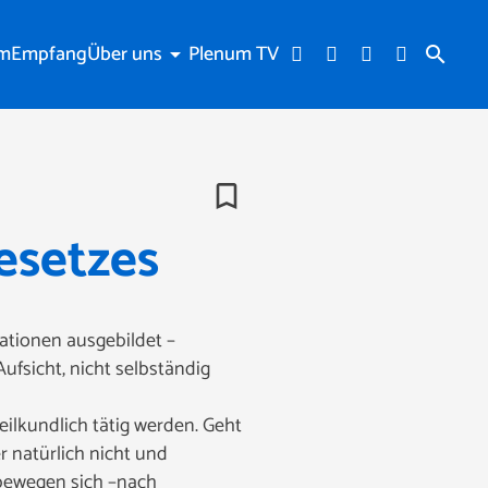
am
Empfang
Über uns
Plenum TV
arrow_drop_down
search
bookmark_border
esetzes
uationen ausgebildet –
Aufsicht, nicht selbständig
eilkundlich tätig werden. Geht
r natürlich nicht und
e bewegen sich –nach