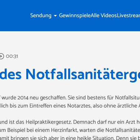
Sendung
Gewinnspiele
Alle Videos
Livestre
arrow_drop_down
00:31
rcle_outline
es Notfallsanitäterg
f wurde 2014 neu geschaffen. Sie sind bestens für Notfallsit
lich bis zum Eintreffen eines Notarztes, also ohne ärztliche 
und ist das Heilpraktikergesetz. Demnach darf nur ein Arzt h
 Beispiel bei einem Herzinfarkt, warten die Notfallsanitäte
mit bringen sie sich aber in eine heikle Situation. Denn si