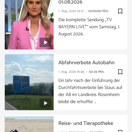
01.08.2026
bookmark_border
1. Aug. 2026
19:13
01:00:00 Min.
Die komplette Sendung „TV
BAYERN LIVE*“ vom Samstag, 1.
August 2026.
Abfahrverbote Autobahn
bookmark_border
1. Aug. 2026
16:46
02:35 Min.
Ein Jahr nach der Einführung der
Durchfahrtsverbote bei Staus auf
der A8 im Landkreis Rosenheim
bleibt die erhoffte …
Reise- und Tierapotheke