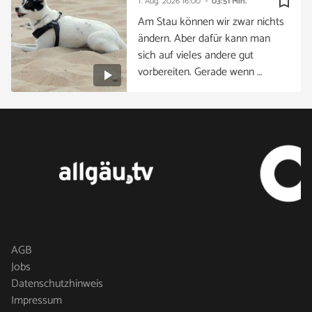
bookmark_border
1. Aug. 2026
16:00
03:51 Min.
Am Stau können wir zwar nichts
ändern. Aber dafür kann man
sich auf vieles andere gut
vorbereiten. Gerade wenn …
AGB
Jobs
Datenschutzhinweis
Impressum