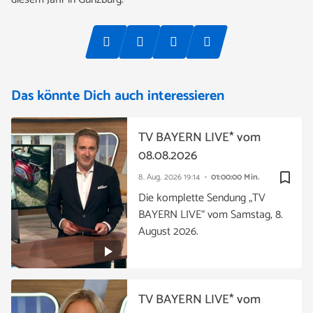
Das könnte Dich auch interessieren
TV BAYERN LIVE* vom
08.08.2026
bookmark_border
8. Aug. 2026
19:14
01:00:00 Min.
Die komplette Sendung „TV
BAYERN LIVE“ vom Samstag, 8.
August 2026.
TV BAYERN LIVE* vom