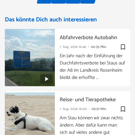
Das könnte Dich auch interessieren
Abfahrverbote Autobahn
bookmark_border
1. Aug. 2026
16:46
02:35 Min.
Ein Jahr nach der Einführung der
Durchfahrtsverbote bei Staus auf
der A8 im Landkreis Rosenheim
bleibt die erhoffte …
Reise- und Tierapotheke
bookmark_border
1. Aug. 2026
16:00
03:51 Min.
Am Stau können wir zwar nichts
ändern. Aber dafür kann man
sich auf vieles andere gut