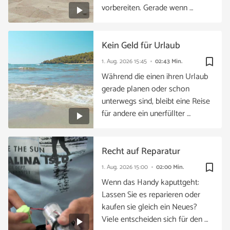
vorbereiten. Gerade wenn …
Kein Geld für Urlaub
bookmark_border
1. Aug. 2026
15:45
02:43 Min.
Während die einen ihren Urlaub
gerade planen oder schon
unterwegs sind, bleibt eine Reise
für andere ein unerfüllter …
Recht auf Reparatur
bookmark_border
1. Aug. 2026
15:00
02:00 Min.
Wenn das Handy kaputtgeht:
Lassen Sie es reparieren oder
kaufen sie gleich ein Neues?
Viele entscheiden sich für den …