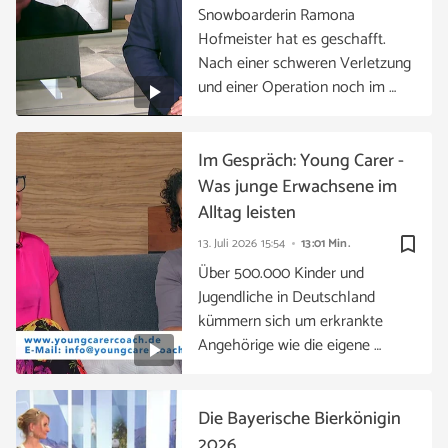
Snowboarderin Ramona
Hofmeister hat es geschafft.
Nach einer schweren Verletzung
und einer Operation noch im …
Im Gespräch: Young Carer -
Was junge Erwachsene im
Alltag leisten
bookmark_border
13. Juli 2026
15:54
13:01 Min.
Über 500.000 Kinder und
Jugendliche in Deutschland
kümmern sich um erkrankte
Angehörige wie die eigene …
Die Bayerische Bierkönigin
2026