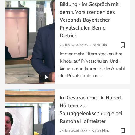
Bildung - im Gespräch mit
dem 1. Vorsitzenden des
Verbands Bayerischer
Privatschulen Bernd
Dietrich.
bookmark_border
25. Jan. 2026
14:06
07:12 Min.
Immer mehr Eltern stecken ihre
Kinder auf Privatschulen. Und:
binnen zehn Jahren ist die Anzahl
der Privatschulen in …
Im Gespräch mit Dr. Hubert
Hörterer zur
Sprunggelenkschirurgie bei
Ramona Hofmeister
bookmark_border
25. Jan. 2026
13:53
04:47 Min.