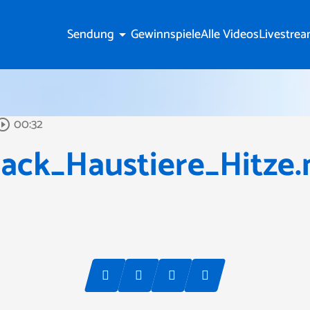
Sendung
Gewinnspiele
Alle Videos
Livestre
arrow_drop_down
00:32
ircle_outline
ack_Haustiere_Hitze