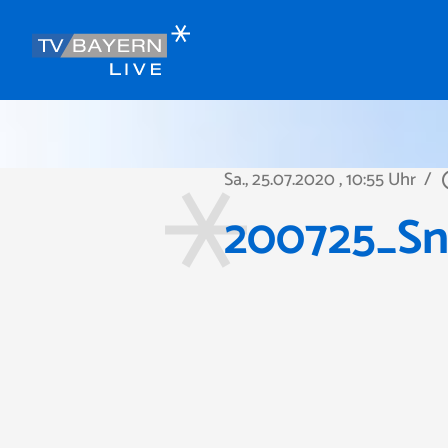
Sa., 25.07.2020
, 10:55 Uhr
/
play_c
200725_Sn