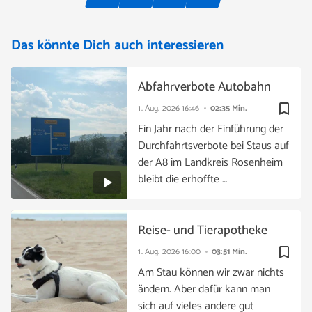
Das könnte Dich auch interessieren
Abfahrverbote Autobahn
bookmark_border
1. Aug. 2026
16:46
02:35 Min.
Ein Jahr nach der Einführung der
Durchfahrtsverbote bei Staus auf
der A8 im Landkreis Rosenheim
bleibt die erhoffte …
Reise- und Tierapotheke
bookmark_border
1. Aug. 2026
16:00
03:51 Min.
Am Stau können wir zwar nichts
ändern. Aber dafür kann man
sich auf vieles andere gut