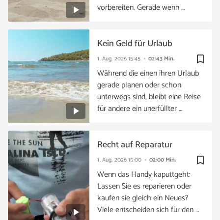
vorbereiten. Gerade wenn …
Kein Geld für Urlaub
bookmark_border
1. Aug. 2026
15:45
02:43 Min.
Während die einen ihren Urlaub
gerade planen oder schon
unterwegs sind, bleibt eine Reise
für andere ein unerfüllter …
Recht auf Reparatur
bookmark_border
1. Aug. 2026
15:00
02:00 Min.
Wenn das Handy kaputtgeht:
Lassen Sie es reparieren oder
kaufen sie gleich ein Neues?
Viele entscheiden sich für den …