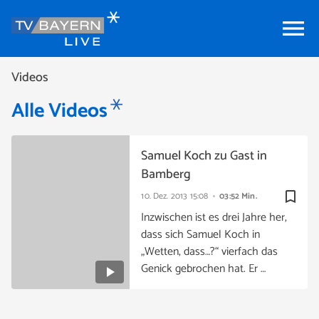
menu
Videos
Alle Videos
Samuel Koch zu Gast in
Bamberg
bookmark_border
10. Dez. 2013
15:08
03:52 Min.
Inzwischen ist es drei Jahre her,
dass sich Samuel Koch in
„Wetten, dass…?“ vierfach das
Genick gebrochen hat. Er …