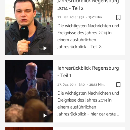
Jahresrückblick Regensburg
2014 - Teil 2
bookmark_border
27. Dez. 2014
19:31
15:01 Min.
Die wichtigsten Nachrichten und
Ereignisse des Jahres 2014 in
einem ausführlichen
Jahresrückblick – Teil 2.
Jahresrückblick Regensburg
- Teil 1
bookmark_border
27. Dez. 2014
18:30
25:33 Min.
Die wichtigsten Nachrichten und
Ereignisse des Jahres 2014 in
einem ausführlichen
Jahresrückblick – hier der erste …